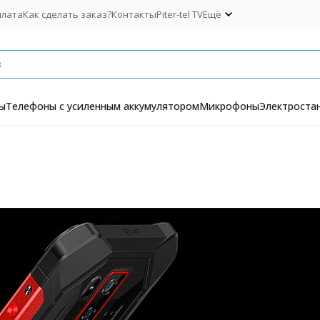
плата
Как сделать заказ?
Контакты
Piter-tel TV
Ещё
ы
Телефоны с усиленным аккумулятором
Микрофоны
Электроста