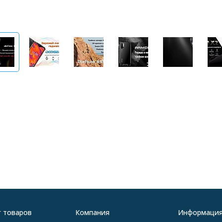
г товаров
Компания
Информаци