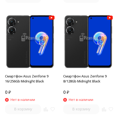
Смартфон Asus Zenfone 9
Смартфон Asus Zenfone 9
16/256Gb Midnight Black
8/128Gb Midnight Black
0
₽
0
₽
Нет в наличии
Нет в наличии
В корзину
В корзину