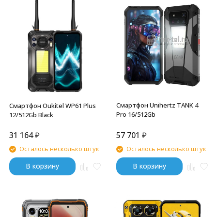
Смартфон Unihertz TANK 4
Смартфон Oukitel WP61 Plus
Pro 16/512Gb
12/512Gb Black
31 164
₽
57 701
₽
Осталось несколько штук
Осталось несколько штук
В корзину
В корзину