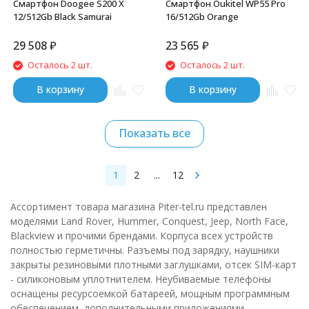
Смартфон Doogee S200 X
Смартфон Oukitel WP55 Pro
12/512Gb Black Samurai
16/512Gb Orange
29 508
₽
23 565
₽
Осталось 2 шт.
Осталось 2 шт.
В корзину
В корзину
Показать все
1
2
...
12
Ассортимент товара магазина Piter-tel.ru представлен
моделями Land Rover, Hummer, Conquest, Jeep, North Face,
Blackview и прочими брендами. Корпуса всех устройств
полностью герметичны. Разъемы под зарядку, наушники
закрыты резиновыми плотными заглушками, отсек SIM-карт
- силиконовым уплотнителем. Неубиваемые телефоны
оснащены ресурсоемкой батареей, мощным программным
обеспечением, дополнительными приложениями.