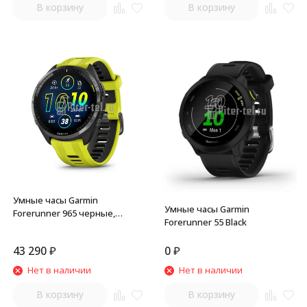
В корзину
В корзину
Умные часы Garmin
Умные часы Garmin
Forerunner 965 черные,
Forerunner 55 Black
темно-серый DLC титановый
безель, с желто-черным
43 290
₽
0
₽
ремешком
Нет в наличии
Нет в наличии
В корзину
В корзину