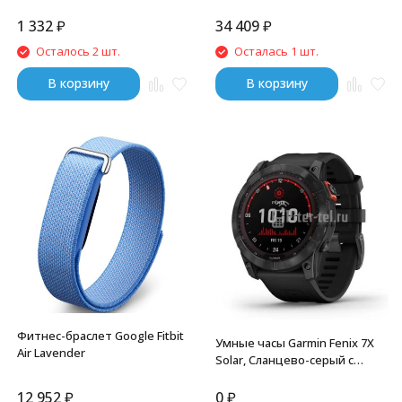
1 332
₽
34 409
₽
Осталось 2 шт.
Осталась 1 шт.
В корзину
В корзину
Фитнес-браслет Google Fitbit
Умные часы Garmin Fenix 7X
Air Lavender
Solar, Сланцево-серый с
черным ремешком
12 952
₽
0
₽