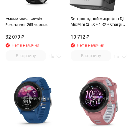
Беспроводной микрофон DJI
Умные часы Garmin
Mic Mini (2 TX + 1 RX + Charging
Forerunner 265 черные
Case)
32 079
₽
10 712
₽
Нет в наличии
Нет в наличии
В корзину
В корзину