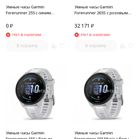
Умные часы Garmin
Умные часы Garmin
Forerunner 255 с синим
Forerunner 265S с розовым
ремешком
ремешком
0
₽
32 171
₽
Нет в наличии
Нет в наличии
В корзину
В корзину
Умные часы Garmin
Умные часы Garmin
Forerunner 165 с белым
Forerunner 165 Music с белым