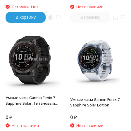
Осталась 1 шт.
Нет в наличии
В корзину
В корзину
Умные часы Garmin Fenix 7
Умные часы Garmin Fenix 7
Sapphire Solar, Титановый
Sapphire Solar Edition
черный с черным ремешком
Titanium with Whitestone
Band Mineral Blue
0
₽
0
₽
Нет в наличии
Нет в наличии