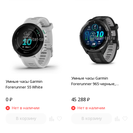
Умные часы Garmin
Умные часы Garmin
Forerunner 965 черные,
Forerunner 55 White
темно-серый DLC титановый
безель, с черным ремешком
0
₽
45 288
₽
Нет в наличии
Нет в наличии
В корзину
В корзину