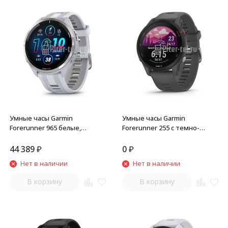
Умные часы Garmin
Умные часы Garmin
Forerunner 965 белые,
Forerunner 255 с темно-
титановый безель, с белым
серым ремешком
ремешком
44 389
₽
0
₽
Нет в наличии
Нет в наличии
В корзину
В корзину