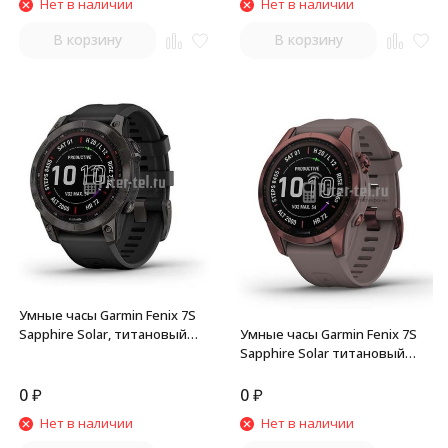
Нет в наличии
Нет в наличии
В корзину
В корзину
Умные часы Garmin Fenix 7S
Умные часы Garmin Fenix 7S
Sapphire Solar, титановый
Sapphire Solar титановый
угольно-серый с черным
темно-бронзовый с
ремешком
сланцево-серым
0
₽
0
₽
силиконовым ремешком
Нет в наличии
Нет в наличии