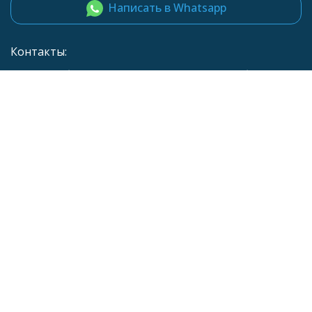
Написать в Whatsapp
Контакты:
Екатеринбург, ул. Азина, 24, оф. 904г. Санкт-Петербург, ул.
Заставская 31к2, офис 303
info@piter-tel.ru
Мы в социальных сетях:
Каталог товаров
Компания
Информация