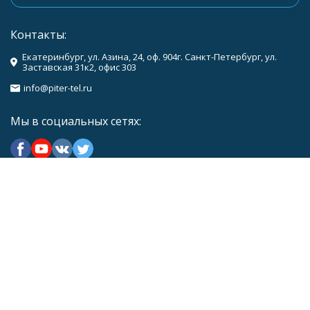
Контакты:
Екатеринбург, ул. Азина, 24, оф. 904г. Санкт-Петербург, ул.
Заставская 31к2, офис 303
info@piter-tel.ru
Мы в социальных сетях:
Каталог товаров
Компания
Информация
Политика персональных данных