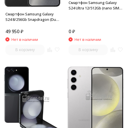
Смартфон Samsung Galaxy
S24 Ultra 12/512Gb (nano SIM +
eSIM) Titanium Black
Смартфон Samsung Galaxy
S24 8/256Gb Snapdragon (Dual
nano SIM) Onyx Black
49 950
₽
0
₽
Нет в наличии
Нет в наличии
В корзину
В корзину