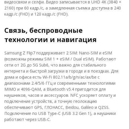
видеосвязи и селфи. Видео записывается в UHD 4K (3840 ×
2160) при 60 кадр./с, а замедленная съемка доступна в 240
кадр./с (FHD) и 120 кадр./с (FHD).
Связь, беспроводные
технологии и навигация
Samsung Z Flip7 поддерживает 2 SIM: Nano‑SIM и eSIM
(возможны режимы SIM 1 + eSIM / Dual eSIM). Работают
сети от 2G до 5G Sub6, что важно для стабильного
интернета и быстрой загрузки в городе и в поездках. Для
дома и офиса есть Wi‑Fi 802.11a/b/g/n/ac/ax/be с
диапазонами 2.4/5/6 ГГц и современными технологиями
MIMO и 4096‑QAM, а Bluetooth v5.4 пригодится для
наушников, часов и аксессуаров. NFC ускоряет оплату и
подключение устройств, а точную геолокацию
обеспечивают GPS, ГЛОНАСС, Beidou, Galileo и QZSS.
Подключение по USB Type‑C (USB 3.2 Gen 1), а наушники
работают через USB‑C.