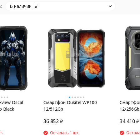
:
В наличии
view Oscal
Смартфон Oukitel WP100
Смартфон
b Black
12/512Gb
12/256Gb
36 852
₽
34 410
₽
т.
Осталась 1 шт.
Остала