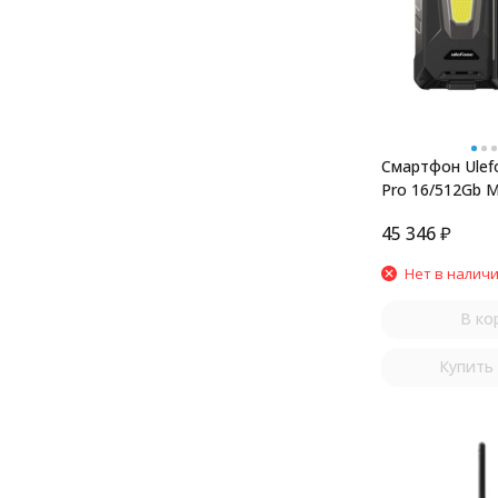
Смартфон Ulef
Pro 16/512Gb M
45 346
₽
Нет в налич
В ко
Купить 