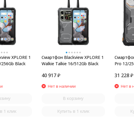
kview XPLORE 1
Смартфон Blackview XPLORE 1
Смартфон
2/256Gb Black
Walkie Talkie 16/512Gb Black
Pro 12/2
40 917
₽
31 228
₽
ии
Нет в наличии
Нет в 
рзину
В корзину
в 1 клик
Купить в 1 клик
К