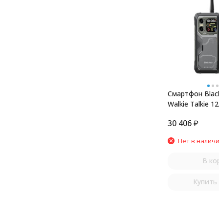
Смартфон Blac
Walkie Talkie 1
30 406
₽
Нет в налич
В ко
Купить 