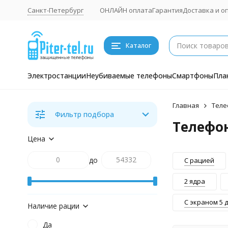
Санкт-Петербург
ОНЛАЙН оплата
Гарантия
Доставка и о
Каталог
Электростанции
Неубиваемые телефоны
Смартфоны
Пла
Главная
Теле
Фильтр подбора
Телефо
Цена
до
C рацией
2 ядра
С экраном 5
Наличие рации
Да