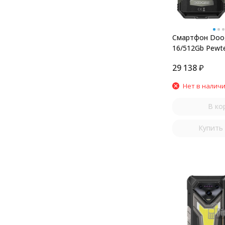
Смартфон Doog
16/512Gb Pewte
29 138
₽
Нет в налич
В ко
Купить 