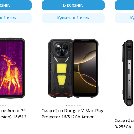
рзину
В корзину
в 1 клик
Купить в 1 клик
К
one Armor 29
Смартфон Doogee V Max Play
rsion) 16/512Gb
Projector 16/512Gb Armor
Смартфон
Black
8/256Gb