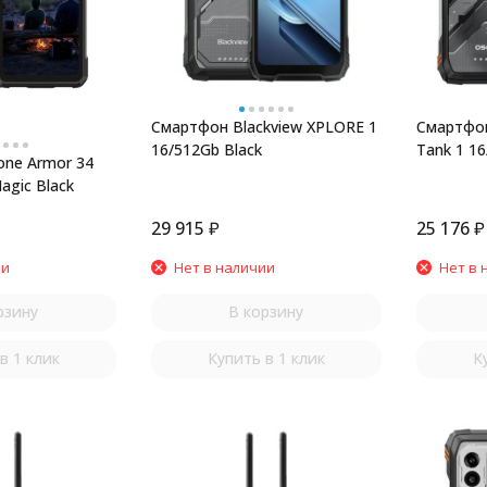
Смартфон Blackview XPLORE 1
Смартфон
16/512Gb Black
Tank 1 1
one Armor 34
agic Black
29 915
₽
25 176
₽
ии
Нет в наличии
Нет в 
рзину
В корзину
в 1 клик
Купить в 1 клик
К