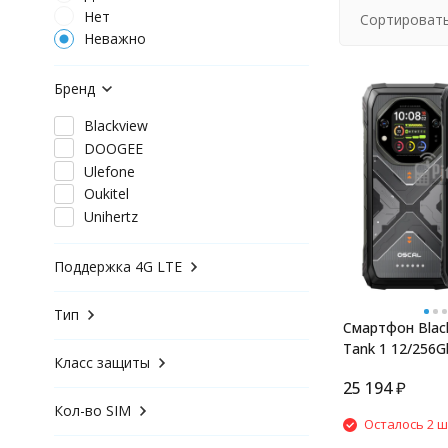
Нет
Сортировать
Неважно
Бренд
Blackview
DOOGEE
Ulefone
Oukitel
Unihertz
Поддержка 4G LTE
Тип
Смартфон Black
Tank 1 12/256G
Класс защиты
25 194
₽
Кол-во SIM
Осталось 2 ш