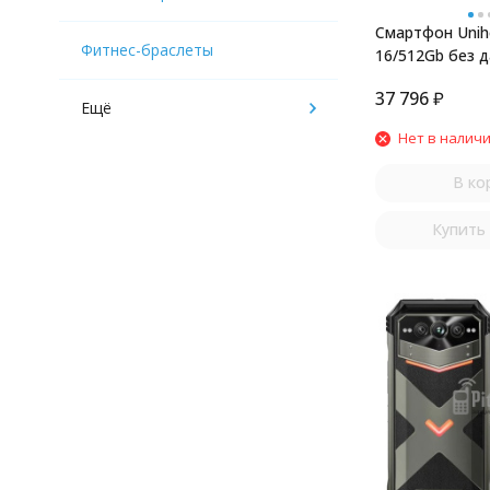
Смартфон Unihe
Фитнес-браслеты
16/512Gb без 
37 796
₽
Ещё
Нет в налич
В ко
Купить 