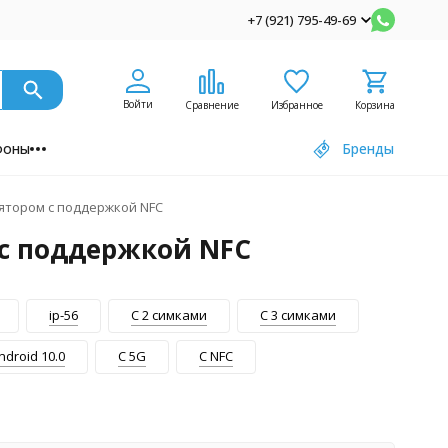
+7 (921) 795-49-69
Войти
Сравнение
Избранное
Корзина
фоны
Бренды
ятором с поддержкой NFC
с поддержкой NFC
ip-56
С 2 симками
С 3 симками
ndroid 10.0
С 5G
С NFC