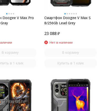
 Doogee V Max Pro
Смартфон Doogee V Max S
 Gray
8/256Gb Lead Grey
23 088
₽
наличии
Нет в наличии
В корзину
В корзину
упить в 1 клик
Купить в 1 клик