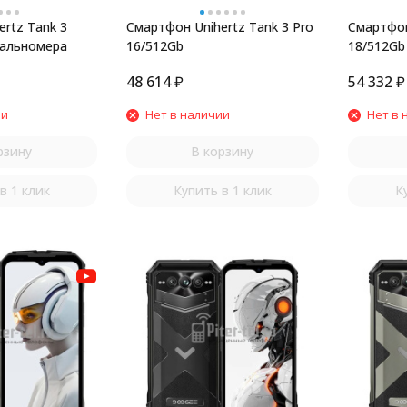
rtz Tank 3
Смартфон Unihertz Tank 3 Pro
Смартфон
дальномера
16/512Gb
18/512Gb
48 614
₽
54 332
₽
ии
Нет в наличии
Нет в 
рзину
В корзину
в 1 клик
Купить в 1 клик
К