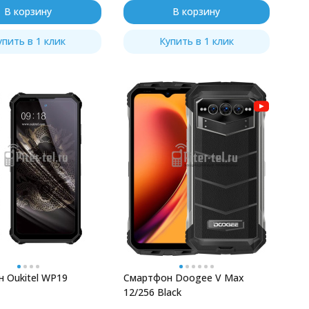
В корзину
В корзину
упить в 1 клик
Купить в 1 клик
 Oukitel WP19
Смартфон Doogee V Max
12/256 Black