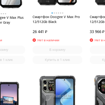
Смартфон Doogee V Max Pro
Смартфон
ee V Max Plus
12/512Gb Black
12/512Gb
r Gray
26 441
₽
33 966
₽
ии
Нет в наличии
Нет в 
рзину
В корзину
в 1 клик
Купить в 1 клик
К