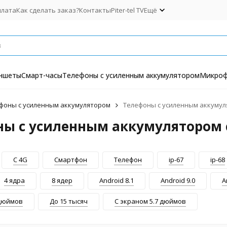
плата
Как сделать заказ?
Контакты
Piter-tel TV
Ещё
ншеты
Смарт-часы
Телефоны с усиленным аккумулятором
Микро
фоны с усиленным аккумулятором
Телефоны с усиленным аккумул
ны с усиленным аккумулятором 
С 4G
Смартфон
Телефон
ip-67
ip-68
4 ядра
8 ядер
Аndroid 8.1
Аndroid 9.0
А
 дюймов
До 15 тысяч
С экраном 5.7 дюймов