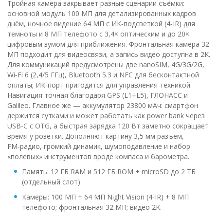
Тройная камера закрывает разные сценарии съёмки:
основной модуль 100 МП для детализированных кадров
днём, ночное видение 64 МП с ИК‑подсветкой (4‑IR) для
темноты и 8 МП телефото с 3,4× оптическим и до 20×
цифровым зумом для приближения. Фронтальная камера 32
МП подходит для видеосвязи, а запись видео доступна в 2K.
Для коммуникаций предусмотрены две nanoSIM, 4G/3G/2G,
Wi‑Fi 6 (2,4/5 ГГц), Bluetooth 5.3 и NFC для бесконтактной
оплаты; ИК‑порт пригодится для управления техникой.
Навигация точная благодаря GPS (L1+L5), ГЛОНАСС и
Galileo. Главное же — аккумулятор 23800 мАч: смартфон
держится сутками и может работать как power bank через
USB‑C с OTG, а быстрая зарядка 120 Вт заметно сокращает
время у розетки. Дополняют картину 3,5 мм разъём,
FM‑радио, громкий динамик, шумоподавление и набор
«полевых» инструментов вроде компаса и барометра.
Память: 12 ГБ RAM и 512 ГБ ROM + microSD до 2 ТБ
(отдельный слот).
Камеры: 100 МП + 64 МП Night Vision (4‑IR) + 8 МП
телефото; фронтальная 32 МП; видео 2K.