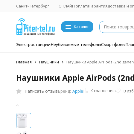
Санкт-Петербург
ОНЛАЙН оплата
Гарантия
Доставка и о
Каталог
Электростанции
Неубиваемые телефоны
Смартфоны
Пла
Главная
Наушники
Наушники Apple AirPods (2nd genera
Наушники Apple AirPods (2nd
К сравнению
Написать отзыв
В из
Бренд:
Apple