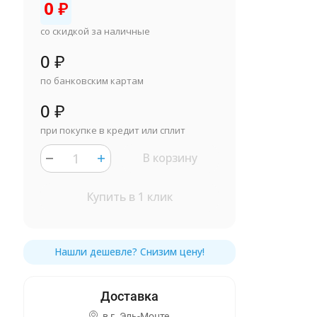
0
₽
со скидкой за наличные
0
₽
по банковским картам
0
₽
при покупке в кредит или сплит
В корзину
Купить в 1 клик
в г.
Эль-Монте