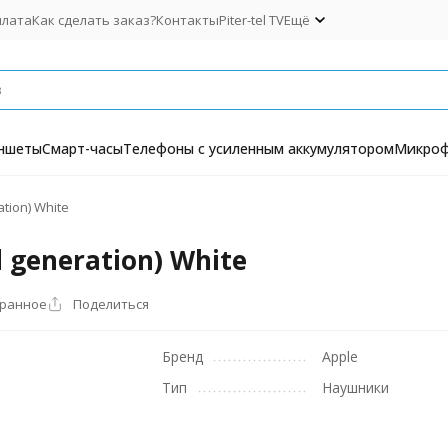
плата
Как сделать заказ?
Контакты
Piter-tel TV
Ещё
ншеты
Смарт-часы
Телефоны с усиленным аккумулятором
Микро
tion) White
 generation) White
бранное
Поделиться
Бренд
Apple
Тип
Наушники