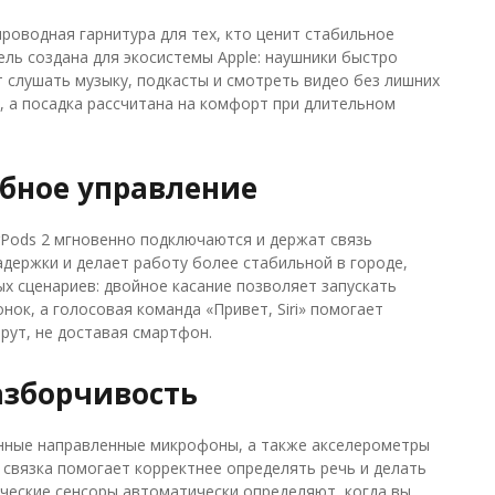
спроводная гарнитура для тех, кто ценит стабильное
ель создана для экосистемы Apple: наушники быстро
 слушать музыку, подкасты и смотреть видео без лишних
о, а посадка рассчитана на комфорт при длительном
бное управление
irPods 2 мгновенно подключаются и держат связь
задержки и делает работу более стабильной в городе,
х сценариев: двойное касание позволяет запускать
нок, а голосовая команда «Привет, Siri» помогает
рут, не доставая смартфон.
разборчивость
нные направленные микрофоны, а также акселерометры
 связка помогает корректнее определять речь и делать
ческие сенсоры автоматически определяют, когда вы