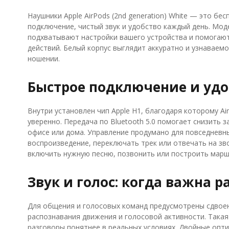
Наушники Apple AirPods (2nd generation) White — это бе
подключение, чистый звук и удобство каждый день. Мод
подхватывают настройки вашего устройства и помогают
действий. Белый корпус выглядит аккуратно и узнаваем
ношении.
Быстрое подключение и удо
Внутри установлен чип Apple H1, благодаря которому A
уверенно. Передача по Bluetooth 5.0 помогает снизить 
офисе или дома. Управление продумано для повседневны
воспроизведение, переключать трек или отвечать на зво
включить нужную песню, позвонить или построить марш
Звук и голос: когда важна 
Для общения и голосовых команд предусмотрены сдвое
распознавания движения и голосовой активности. Такая
разговоры понятнее в реальных условиях. Двойные опти