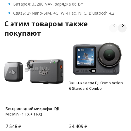
Батарея: 33280 мАч, зарядка 66 Вт
Связь: 2×Nano‑SIM, 4G, Wi‑Fi ac, NFC, Bluetooth 4.2
C этим товаром также
покупают
Экшн-камера DJI Osmo Action
6 Standard Combo
Беспроводной микрофон DJI
Mic Mini (1 TX + 1 RX)
7 548
₽
34 409
₽