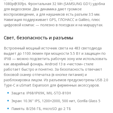
1080p@30fps. Фронтальная 32 Мп (SAMSUNG GD1) удобна
для видеосвязи. Два динамика дают громкое
воспроизведение, а для наушников есть разъем 3.5 мм.
Навигация поддерживает GPS, ГЛОНАСС и Galileo, плюс
цифровой компас — полезно в поездках и на маршрутах.
Свет, безопасность и разъемы
Встроенный мощный источник света на 483 светодиода
выдает до 1100 люмен при мощности 5.5 Вт и защищен по
IPX8 — можно подсветить рабочую зону или использовать
как аварийный фонарь. Android 13 в «чистом» стиле
работает быстро и понятно. За безопасность отвечают
боковой сканер отпечатка (в кнопке питания) и
разблокировка лицом. Из разъемов предусмотрены USB 2.0
Type‑C и uSmart Expansion для фирменных аксессуаров.
Защита: IP68/IP69K, MIL-STD-810H
Экран: 10.36" IPS, 1200×2000, 500 нит, Gorilla Glass 5
Память: 8/256 ГБ, microSD до 2 ТБ