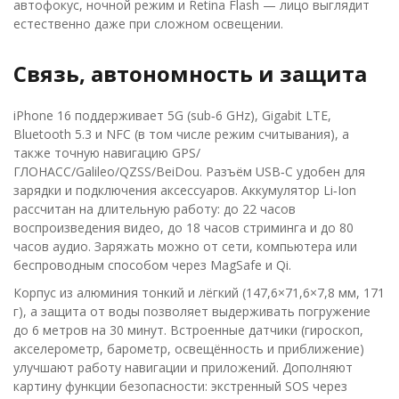
автофокус, ночной режим и Retina Flash — лицо выглядит
естественно даже при сложном освещении.
Связь, автономность и защита
iPhone 16 поддерживает 5G (sub‑6 GHz), Gigabit LTE,
Bluetooth 5.3 и NFC (в том числе режим считывания), а
также точную навигацию GPS/
ГЛОНАСС/Galileo/QZSS/BeiDou. Разъём USB‑C удобен для
зарядки и подключения аксессуаров. Аккумулятор Li‑Ion
рассчитан на длительную работу: до 22 часов
воспроизведения видео, до 18 часов стриминга и до 80
часов аудио. Заряжать можно от сети, компьютера или
беспроводным способом через MagSafe и Qi.
Корпус из алюминия тонкий и лёгкий (147,6×71,6×7,8 мм, 171
г), а защита от воды позволяет выдерживать погружение
до 6 метров на 30 минут. Встроенные датчики (гироскоп,
акселерометр, барометр, освещённость и приближение)
улучшают работу навигации и приложений. Дополняют
картину функции безопасности: экстренный SOS через