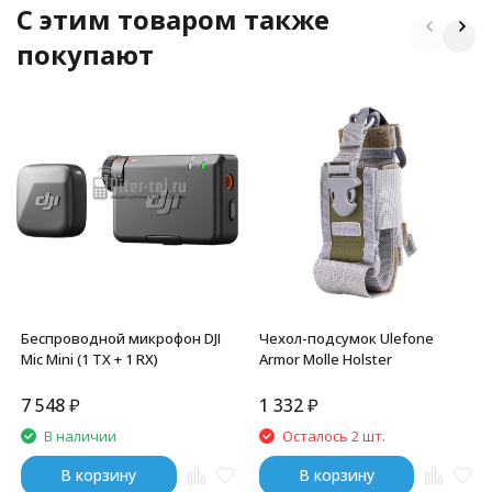
C этим товаром также
покупают
Беспроводной микрофон DJI
Чехол-подсумок Ulefone
Mic Mini (1 TX + 1 RX)
Armor Molle Holster
7 548
₽
1 332
₽
В наличии
Осталось 2 шт.
В корзину
В корзину