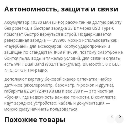
Автономность, защита и связи
Аккумулятор 10380 мАч (Li‑Po) рассчитан на долгую работу
без розетки, а быстрая зарядка 33 Вт через USB Type‑C
помогает быстро вернуться в строй. Поддерживается
реверсивная зарядка — BV8900 можно использовать как
«пауэрбанк» для аксессуаров. Корпус ударопрочный и
защищен по стандартам IP68 и IP69K, поэтому смартфон не
боится пыли, воды и тяжелых условий. Для связи и оплаты
есть Wi‑Fi Dual Band (802.11 a/b/g/n/ac), Bluetooth 5.0 с BLE,
NFC, OTG и FM‑радио.
Дополняют картину боковой сканер отпечатка, набор
датчиков (акселерометр, барометр, гироскоп и другие),
габариты 82.2×172.4×19.8 мм и вес 398 г — это честная
«броня», где надежность важнее тонкости. В комплекте
идут зарядное устройство, кабель и документация —
можно сразу начинать пользоваться.
Похожие товары