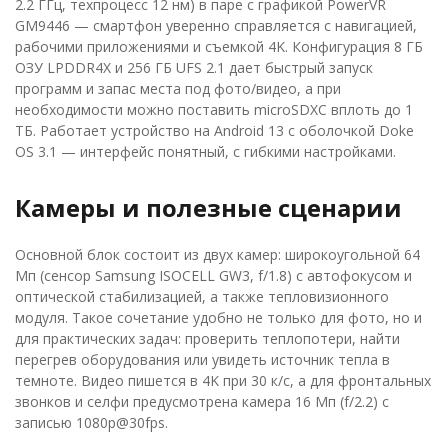
2.2 ГГц, техпроцесс 12 нм) в паре с графикой PowerVR
GM9446 — смартфон уверенно справляется с навигацией,
рабочими приложениями и съемкой 4K. Конфигурация 8 ГБ
ОЗУ LPDDR4X и 256 ГБ UFS 2.1 дает быстрый запуск
программ и запас места под фото/видео, а при
необходимости можно поставить microSDXC вплоть до 1
ТБ. Работает устройство на Android 13 с оболочкой Doke
OS 3.1 — интерфейс понятный, с гибкими настройками.
Камеры и полезные сценарии
Основной блок состоит из двух камер: широкоугольной 64
Мп (сенсор Samsung ISOCELL GW3, f/1.8) с автофокусом и
оптической стабилизацией, а также тепловизионного
модуля. Такое сочетание удобно не только для фото, но и
для практических задач: проверить теплопотери, найти
перегрев оборудования или увидеть источник тепла в
темноте. Видео пишется в 4K при 30 к/с, а для фронтальных
звонков и селфи предусмотрена камера 16 Мп (f/2.2) с
записью 1080p@30fps.