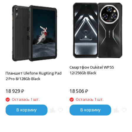
Смартфон Oukitel WP55
12/256Gb Black
Планшет Ulefone RugKing Pad
2 Pro 8/128Gb Black
18 929
₽
18 506
₽
Осталась 1 шт.
Осталась 1 шт.
В корзину
В корзину