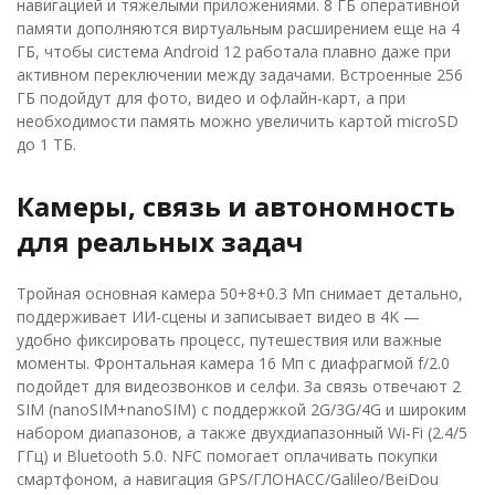
навигацией и тяжелыми приложениями. 8 ГБ оперативной
памяти дополняются виртуальным расширением еще на 4
ГБ, чтобы система Android 12 работала плавно даже при
активном переключении между задачами. Встроенные 256
ГБ подойдут для фото, видео и офлайн-карт, а при
необходимости память можно увеличить картой microSD
до 1 ТБ.
Камеры, связь и автономность
для реальных задач
Тройная основная камера 50+8+0.3 Мп снимает детально,
поддерживает ИИ-сцены и записывает видео в 4K —
удобно фиксировать процесс, путешествия или важные
моменты. Фронтальная камера 16 Мп с диафрагмой f/2.0
подойдет для видеозвонков и селфи. За связь отвечают 2
SIM (nanoSIM+nanoSIM) с поддержкой 2G/3G/4G и широким
набором диапазонов, а также двухдиапазонный Wi‑Fi (2.4/5
ГГц) и Bluetooth 5.0. NFC помогает оплачивать покупки
смартфоном, а навигация GPS/ГЛОНАСС/Galileo/BeiDou