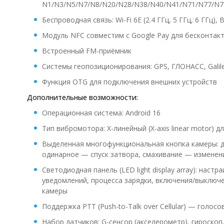
N1/N3/N5/N7/N8/N20/N28/N38/N40/N41/N71/N77/N7
Беспроводная связь: Wi-Fi 6E (2.4 ГГц, 5 ГГц, 6 ГГц), B
Модуль NFC совместим с Google Pay для бесконтак
Встроенный FM-приёмник
Системы геопозиционирования: GPS, ГЛОНАСС, Galil
Функция OTG для подключения внешних устройств
Дополнительные возможности:
Операционная система: Android 16
Тип вибромотора: X-линейный (X-axis linear motor) 
Выделенная многофункциональная кнопка камеры: 
одинарное — спуск затвора, смахивание — изменен
Светодиодная панель (LED light display array): на
уведомлений, процесса зарядки, включения/выключ
камеры
Поддержка PTT (Push-to-Talk over Cellular) — голос
Набор датчиков: G-сенсор (акселерометр), гироско