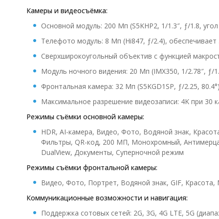
Камеры и видеосъёмка:
Основной модуль: 200 Мп (S5KHP2, 1/1.3″, ƒ/1.8, уго
Телефото модуль: 8 Мп (Hi847, ƒ/2.4), обеспечивает
Сверхширокоугольный объектив с функцией макросъём
Модуль ночного видения: 20 Мп (IMX350, 1/2.78″, ƒ/1.
Фронтальная камера: 32 Мп (S5KGD1SP, ƒ/2.25, 80.4°
Максимальное разрешение видеозаписи: 4K при 30 к
Режимы съёмки основной камеры:
HDR, AI-камера, Видео, Фото, Водяной знак, Красот
Фильтры, QR-код, 200 МП, Монохромный, Антимерца
DualView, Документы, Суперночной режим
Режимы съёмки фронтальной камеры:
Видео, Фото, Портрет, Водяной знак, GIF, Красота
Коммуникационные возможности и навигация:
Поддержка сотовых сетей: 2G, 3G, 4G LTE, 5G (диап