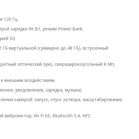
я 120 Гц
рой зарядки 66 Вт, режим Power Bank
цией 5G
 ГБ виртуальной (суммарно до 48 ГБ), встроенный
кратный оптический зум), сверхширокоугольный 8 Мп,
ь к внешним воздействиям
вонки, уведомления, зарядка, музыка)
ения камерой: запуск, спуск затвора, масштабирование,
ый вибромотор, Wi-Fi 6E, Bluetooth 5.4, NFC