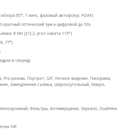
л обзора 85°, 7 линз, фазовый автофокус PDAF)
 3-кратный оптический зум и цифровой до 50x
ки: 8 Мп (ƒ/2.2, угол охвата 119°)
8, 77°)
)
адрах в секунду
а, Pro-режим, Портрет, GIF, Ночное видение, Панорама,
ние, Замедленная съёмка, Широкоугольный, Макро,
, Монохромный, Фильтры, Антимерцание, Зеркало, DualView
азоны NR: