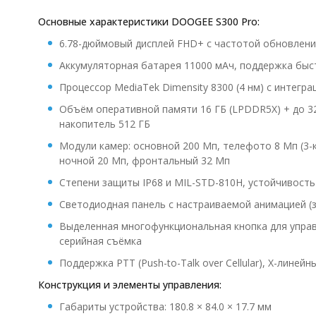
Основные характеристики DOOGEE S300 Pro:
6.78-дюймовый дисплей FHD+ с частотой обновлени
Аккумуляторная батарея 11000 мАч, поддержка быст
Процессор MediaTek Dimensity 8300 (4 нм) с интегра
Объём оперативной памяти 16 ГБ (LPDDR5X) + до 32
накопитель 512 ГБ
Модули камер: основной 200 Мп, телефото 8 Мп (3-
ночной 20 Мп, фронтальный 32 Мп
Степени защиты IP68 и MIL-STD-810H, устойчивост
Светодиодная панель с настраиваемой анимацией (з
Выделенная многофункциональная кнопка для управл
серийная съёмка
Поддержка PTT (Push-to-Talk over Cellular), X-линейн
Конструкция и элементы управления:
Габариты устройства: 180.8 × 84.0 × 17.7 мм