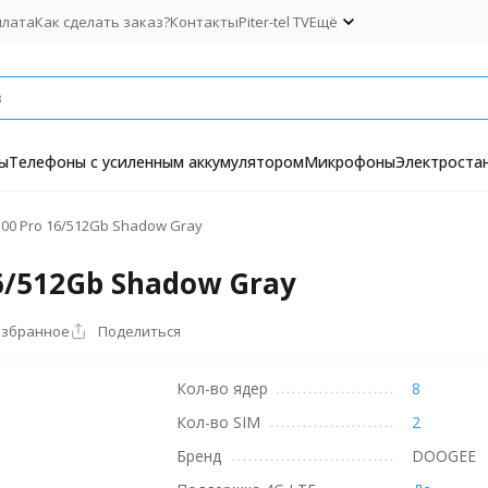
плата
Как сделать заказ?
Контакты
Piter-tel TV
Ещё
ы
Телефоны с усиленным аккумулятором
Микрофоны
Электроста
00 Pro 16/512Gb Shadow Gray
6/512Gb Shadow Gray
избранное
Поделиться
Кол-во ядер
8
Кол-во SIM
2
Бренд
DOOGEE