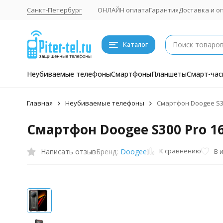
Санкт-Петербург
ОНЛАЙН оплата
Гарантия
Доставка и о
Каталог
Неубиваемые телефоны
Смартфоны
Планшеты
Смарт-час
Главная
Неубиваемые телефоны
Смартфон Doogee S3
Смартфон Doogee S300 Pro 1
К сравнению
Написать отзыв
В 
Бренд:
Doogee