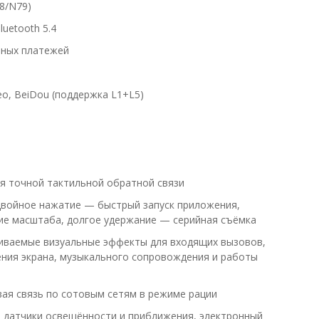
8/N79)
luetooth 5.4
тных платежей
eo, BeiDou (поддержка L1+L5)
для точной тактильной обратной связи
двойное нажатие — быстрый запуск приложения,
ие масштаба, долгое удержание — серийная съёмка
страиваемые визуальные эффекты для входящих вызовов,
ения экрана, музыкального сопровождения и работы
овая связь по сотовым сетям в режиме рации
п, датчики освещённости и приближения, электронный