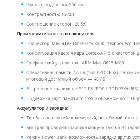
Яркость подсветки: 550 нит
Контрастность: 1500:1
Соотношение сторон: 20.5:9
Производительность и накопитель:
Процессор: MediaTek Dimensity 8300, техпроцесс 4 н
Конфигурация ядер: 4 ядра Cortex-A715 с частотой до
Графический ускоритель: ARM Mali-G615 MC6
Оперативная память: 16 ГБ (тип LPDDR5X) с возмож
итоговый доступный объём — 48 ГБ
Встроенное хранилище: 512 ГБ (POP LPDDR5X+UFS)
Поддержка карт памяти microSD объёмом до 2 ТБ (о
Аккумулятор и зарядка:
Тип батареи: литий-полимерный, несъёмный, ёмкост
Быстрая проводная зарядка мощностью 66 Вт (адапт
Режим Power Bank: возможность зарядки других уст