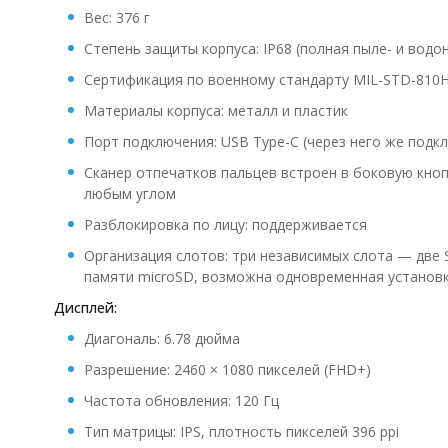
Вес: 376 г
Степень защиты корпуса: IP68 (полная пыле- и вод
Сертификация по военному стандарту MIL-STD-810H 
Материалы корпуса: металл и пластик
Порт подключения: USB Type-C (через него же подк
Сканер отпечатков пальцев встроен в боковую кнопк
любым углом
Разблокировка по лицу: поддерживается
Организация слотов: три независимых слота — две 
памяти microSD, возможна одновременная установк
Дисплей:
Диагональ: 6.78 дюйма
Разрешение: 2460 × 1080 пикселей (FHD+)
Частота обновления: 120 Гц
Тип матрицы: IPS, плотность пикселей 396 ppi