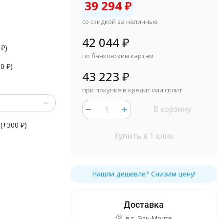
39 294
₽
со скидкой за наличные
42 044
₽
0
₽
)
по банковским картам
90
₽
)
43 223
₽
при покупке в кредит или сплит
В корзину
(+
300
₽
)
Купить в 1 клик
в г.
Эль-Монте