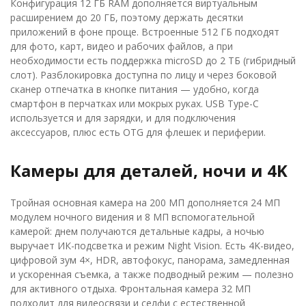
Конфигурация 12 ГБ RAM дополняется виртуальным
расширением до 20 ГБ, поэтому держать десятки
приложений в фоне проще. Встроенные 512 ГБ подходят
для фото, карт, видео и рабочих файлов, а при
необходимости есть поддержка microSD до 2 ТБ (гибридный
слот). Разблокировка доступна по лицу и через боковой
сканер отпечатка в кнопке питания — удобно, когда
смартфон в перчатках или мокрых руках. USB Type-C
используется и для зарядки, и для подключения
аксессуаров, плюс есть OTG для флешек и периферии.
Камеры для деталей, ночи и 4K
Тройная основная камера на 200 МП дополняется 24 МП
модулем ночного видения и 8 МП вспомогательной
камерой: днем получаются детальные кадры, а ночью
выручает ИК-подсветка и режим Night Vision. Есть 4K-видео,
цифровой зум 4×, HDR, автофокус, панорама, замедленная
и ускоренная съемка, а также подводный режим — полезно
для активного отдыха. Фронтальная камера 32 МП
подходит для видеосвязи и селфи с естественной