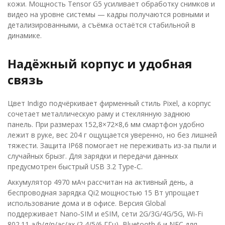
кожи. Мощность Tensor G5 усиливает обработку снимков и
видео на уровне системы — кадры получаются ровными и
детализированными, а съёмка остаётся стабильной в
динамике.
Надёжный корпус и удобная
связь
Цвет Indigo подчёркивает фирменный стиль Pixel, а корпус
сочетает металлическую раму и стеклянную заднюю
панель. При размерах 152,8×72×8,6 мм смартфон удобно
лежит в руке, вес 204 г ощущается уверенно, но без лишней
тяжести. Защита IP68 помогает не переживать из-за пыли и
случайных брызг. Для зарядки и передачи данных
предусмотрен быстрый USB 3.2 Type‑C.
Аккумулятор 4970 мАч рассчитан на активный день, а
беспроводная зарядка Qi2 мощностью 15 Вт упрощает
использование дома и в офисе. Версия Global
поддерживает Nano‑SIM и eSIM, сети 2G/3G/4G/5G, Wi‑Fi
802.11 a/b/g/n/ac/ax (2,4/5/6 ГГц), Bluetooth 6 и NFC для