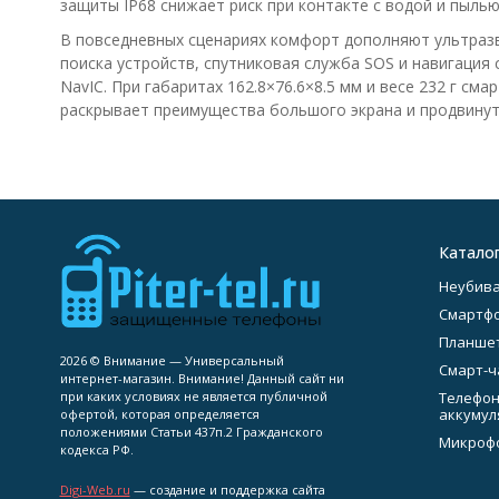
защиты IP68 снижает риск при контакте с водой и пылью
В повседневных сценариях комфорт дополняют ультразв
поиска устройств, спутниковая служба SOS и навигация с
NavIC. При габаритах 162.8×76.6×8.5 мм и весе 232 г с
раскрывает преимущества большого экрана и продвинут
Катало
Неубив
Смартф
Планше
2026 © Внимание — Универсальный
Смарт-ч
интернет-магазин. Внимание! Данный сайт ни
при каких условиях не является публичной
Телефон
аккумул
офертой, которая определяется
положениями Статьи 437п.2 Гражданского
Микроф
кодекса РФ.
Digi-Web.ru
— создание и поддержка сайта