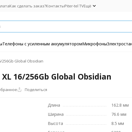
плата
Как сделать заказ?
Контакты
Piter-tel TV
Ещё
ы
Телефоны с усиленным аккумулятором
Микрофоны
Электроста
6/256Gb Global Obsidian
 XL 16/256Gb Global Obsidian
збранное
Поделиться
Длина
162.8 мм
Ширина
76.6 мм
Высота
8.5 мм