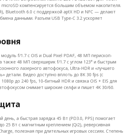
та microSD компенсируется большим объемом накопителя.
), Bluetooth 6.0 с поддержкой aptX HD и NFC — делают
бмена данными. Разъем USB Type‑C 3.2 ускоряет
ровня
дуль f/1.7 с OIS и Dual Pixel PDAF, 48 МП перископ-
а также 48 МП сверхширик f/1.7 с углом 123° и быстрым
зонного лазерного автофокуса, Ultra‑HDR и «лучшего
» детали. Видео доступно вплоть до 8K 30 fps (с
080p до 240 fps, 10‑битный HDR и связка OIS + EIS для
втофокусом снимает широкие селфи и пишет 4K 30/60.
ащита
й день, а быстрая зарядка 45 Вт (PD3.0, PPS) помогает
до 25 Вт с магнитным креплением (Qi2), реверсивная
Charge, полезная при длительных игровых сессиях. Степень