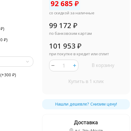
92 685
₽
со скидкой за наличные
99 172
₽
0
₽
)
по банковским картам
90
₽
)
101 953
₽
при покупке в кредит или сплит
В корзину
(+
300
₽
)
Купить в 1 клик
в г.
Эль-Монте