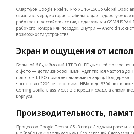
Смартфон Google Pixel 10 Pro XL 16/256Gb Global Obsidi
связь и камера, которая стабильно дает «дорогую» карт
работает в российских сетях, поддерживая GSM/HSPA/LTE
рабочего номера или поездок. Внутри — Android 16: си
возможности устройства.
Экран и ощущения от испол
Большой 6.8-дюймовый LTPO OLED-дисплей с разрешение
а фото — детализированными. Адаптивная частота до 12
при этом LTPO помогает экономить заряд. Поддержка HD
яркость до 2200 нит в режиме HBM и до 3300 нит в пике
Corning Gorilla Glass Victus 2 спереди и сзади, а алюми
корпуса.
Производительность, память
Процессор Google Tensor G5 (3 nm) с 8 ядрами рассчит
и обработка фото/видео идут без дерганий благодаря 1