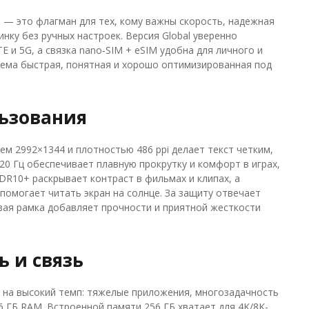
an — это флагман для тех, кому важны скорость, надежная
инку без ручных настроек. Версия Global уверенно
 и 5G, а связка nano‑SIM + eSIM удобна для личного и
стема быстрая, понятная и хорошо оптимизированная под
ьзования
м 2992×1344 и плотностью 486 ppi делает текст четким,
0 Гц обеспечивает плавную прокрутку и комфорт в играх,
R10+ раскрывает контраст в фильмах и клипах, а
 помогает читать экран на солнце. За защиту отвечает
ниевая рамка добавляет прочности и приятной жесткости
 и связь
ан на высокий темп: тяжелые приложения, многозадачность
6 ГБ RAM. Встроенной памяти 256 ГБ хватает для 4K/8K-