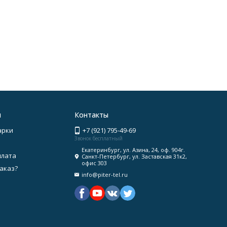
я
Контакты
арки
+7 (921) 795-49-69
Звонок бесплатный
Екатеринбург, ул. Азина, 24, оф. 904г.
плата
Санкт-Петербург, ул. Заставская 31к2,
офис 303
заказ?
info@piter-tel.ru