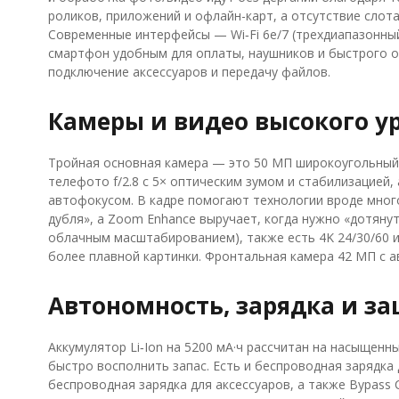
роликов, приложений и офлайн-карт, а отсутствие сло
Современные интерфейсы — Wi‑Fi 6e/7 (трехдиапазонный
смартфон удобным для оплаты, наушников и быстрого о
подключение аксессуаров и передачу файлов.
Камеры и видео высокого у
Тройная основная камера — это 50 МП широкоугольный мо
телефото f/2.8 с 5× оптическим зумом и стабилизацией, 
автофокусом. В кадре помогают технологии вроде много
дубля», а Zoom Enhance выручает, когда нужно «дотянуть
облачным масштабированием), также есть 4K 24/30/60 и 1
более плавной картинки. Фронтальная камера 42 МП с а
Автономность, зарядка и з
Аккумулятор Li‑Ion на 5200 мА·ч рассчитан на насыщенны
быстро восполнить запас. Есть и беспроводная зарядка 
беспроводная зарядка для аксессуаров, а также Bypass 