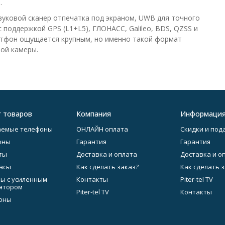
.
уковой сканер отпечатка под экраном, UWB для точного
 поддержкой GPS (L1+L5), ГЛОНАСС, Galileo, BDS, QZSS и
мартфон ощущается крупным, но именно такой формат
ой камеры.
г товаров
Компания
Информаци
аемые телефоны
ОНЛАЙН оплата
Скидки и под
оны
Гарантия
Гарантия
ты
Доставка и оплата
Доставка и о
асы
Как сделать заказ?
Как сделать 
ы с усиленным
Контакты
Piter-tel TV
ятором
Piter-tel TV
Контакты
оны