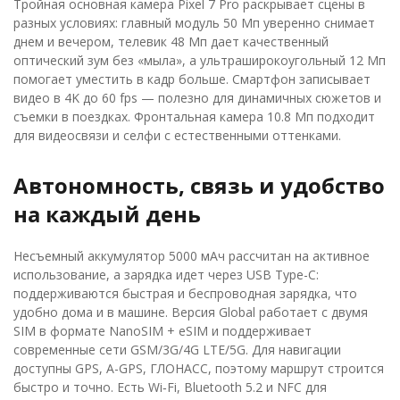
Тройная основная камера Pixel 7 Pro раскрывает сцены в
разных условиях: главный модуль 50 Мп уверенно снимает
днем и вечером, телевик 48 Мп дает качественный
оптический зум без «мыла», а ультраширокоугольный 12 Мп
помогает уместить в кадр больше. Смартфон записывает
видео в 4K до 60 fps — полезно для динамичных сюжетов и
съемки в поездках. Фронтальная камера 10.8 Мп подходит
для видеосвязи и селфи с естественными оттенками.
Автономность, связь и удобство
на каждый день
Несъемный аккумулятор 5000 мАч рассчитан на активное
использование, а зарядка идет через USB Type-C:
поддерживаются быстрая и беспроводная зарядка, что
удобно дома и в машине. Версия Global работает с двумя
SIM в формате NanoSIM + eSIM и поддерживает
современные сети GSM/3G/4G LTE/5G. Для навигации
доступны GPS, A-GPS, ГЛОНАСС, поэтому маршрут строится
быстро и точно. Есть Wi‑Fi, Bluetooth 5.2 и NFC для