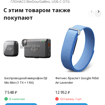
ГЛОНАСС/BeiDou/Galileo, USB‑C OTG
C этим товаром также
покупают
Беспроводной микрофон DJI
Фитнес-браслет Google Fitbit
Mic Mini (1 TX + 1 RX)
Air Lavender
7 548
₽
12 952
₽
В наличии
Осталась 1 шт.