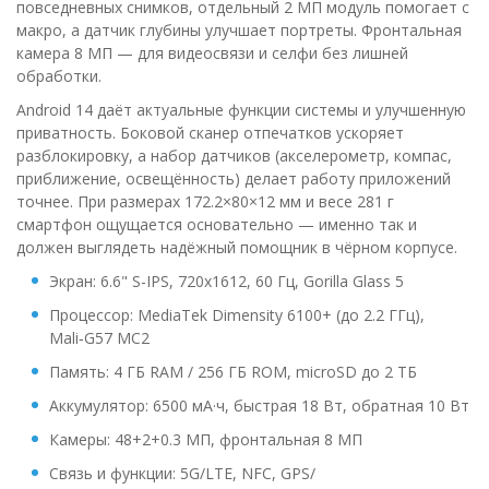
повседневных снимков, отдельный 2 МП модуль помогает с
макро, а датчик глубины улучшает портреты. Фронтальная
камера 8 МП — для видеосвязи и селфи без лишней
обработки.
Android 14 даёт актуальные функции системы и улучшенную
приватность. Боковой сканер отпечатков ускоряет
разблокировку, а набор датчиков (акселерометр, компас,
приближение, освещённость) делает работу приложений
точнее. При размерах 172.2×80×12 мм и весе 281 г
смартфон ощущается основательно — именно так и
должен выглядеть надёжный помощник в чёрном корпусе.
Экран: 6.6" S-IPS, 720x1612, 60 Гц, Gorilla Glass 5
Процессор: MediaTek Dimensity 6100+ (до 2.2 ГГц),
Mali‑G57 MC2
Память: 4 ГБ RAM / 256 ГБ ROM, microSD до 2 ТБ
Аккумулятор: 6500 мА·ч, быстрая 18 Вт, обратная 10 Вт
Камеры: 48+2+0.3 МП, фронтальная 8 МП
Связь и функции: 5G/LTE, NFC, GPS/