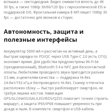
вспышка — светодиодная. Видео снимается вплоть до 4K
30 fps, а также 1080p 30/60/120 fps с гироскопической EIS и
поддержкой OIS. Фронтальная камера 8 МП пишет 1080p 30
fps — достаточно для звонков и сторис.
Автономность, защита и
полезные интерфейсы
Аккумулятор 5000 мА⋅ч рассчитан на активный день, а
быстрая зарядка по PD/QC через USB Type‑C 2.0 (есть OTG)
экономит время. Для удобства предусмотрены Wi‑Fi 6e
(трехдиапазонный), Bluetooth 5.4 и NFC для бесконтактной
оплаты. Любителям проводного звука пригодится разъем
3.5 мм, а ценителям качества — поддержка Hi‑Res
24‑бит/192 кГц и беспроводного Hi‑Res. Сканер отпечатка
расположен сбоку — быстро разблокирует смартфон, не
требуя лишних жестов. Навигация
GPS/GLONASS/GALILEO/BDS/QZSS помогает точнее строить
маршрут, а защита IP65/IP68 повышает уверенность при
дожде и пыли. В комплекте: смартфон и USB‑кабель.