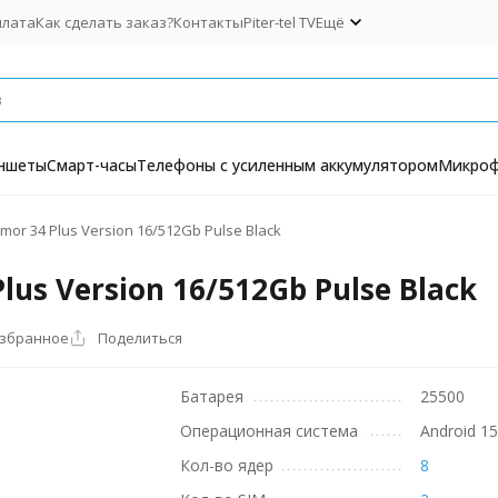
плата
Как сделать заказ?
Контакты
Piter-tel TV
Ещё
ншеты
Смарт-часы
Телефоны с усиленным аккумулятором
Микро
or 34 Plus Version 16/512Gb Pulse Black
us Version 16/512Gb Pulse Black
избранное
Поделиться
Батарея
25500
Операционная система
Android 1
Кол-во ядер
8