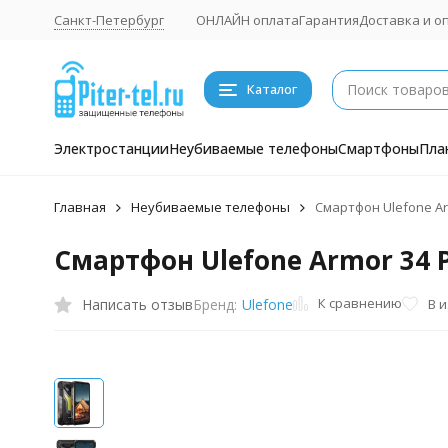
Санкт-Петербург
ОНЛАЙН оплата
Гарантия
Доставка и о
Каталог
Электростанции
Неубиваемые телефоны
Смартфоны
Пла
Главная
Неубиваемые телефоны
Смартфон Ulefone Arm
Смартфон Ulefone Armor 34 Pl
К сравнению
Написать отзыв
В 
Бренд:
Ulefone