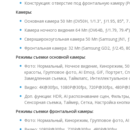
Конструкция: отверстие под фронтальную камеру (Pu
Камеры:
Основная камера 50 Мп (OV50H, 1/1.3", ƒ/1.95, 85°, 7 
Камера ночного видения 64 Мп (OV64B, ƒ/1.79, 79.4°)
Сверхширокоугольная камера 50 Мп (Samsung JN1, ƒ/2
Фронтальная камера: 32 Мп (Samsung GD2, ƒ/2.45, 80.
Режимы съемки основной камеры:
Фото: Нормальный, Ночное видение, Кинорежим, 5
красоты, Групповое фото, AI Emoji, GIF, Портрет, Сп
Замедленная съемка, Таймлапс, Интеллектуальное 
Видео: 4K@30fps, 1080P@30fps, 720P@30fps, 480P@3
Доп. функции: HDR, AI распознавание сцен, Фильтры
Сенсорная съемка, Таймер, Сетка, Настройка кнопк
Режимы съемки фронтальной камеры:
Фото: Нормальный, Кинорежим, Групповое фото, AI 
Видео: 1080P@30fps, 720P@30fps, 480P@30fps