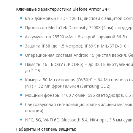
Ключевые характеристики Ulefone Armor 34+:
6.95-дюймовый FHD+ 120 Гц дисплей с защитой Corning
Процессор MediaTek Dimensity 7400X (4 нм) с подде
Аккумулятор 25500 мАч с быстрой зарядкой 66 Вт
Защита IP68 (до 1.5 метров), IP69K и MIL-STD-810H
Операционная система Android 15 (чистая версия, б
Память: 16 ГБ ОЗУ (LPDDR5) + до 32 ГБ виртуальной,
до 2 ТБ
Камеры: 50 Мп основная (OV50H) + 64 Мп ночного в
JN1) + 32 Мп фронтальная (Samsung GD2)
Мощный фонарь: 1100 люмен, 585 светодиодов, 6.5
Светозвуковая сигнализация: красный/синий мигающи
полиция)
NFC, 5G, Wi-Fi 6E, Bluetooth 5.4, ИК-порт, 3.5 мм 
Габариты и степень защиты: