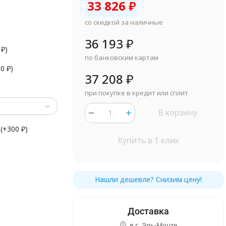
33 826
₽
со скидкой за наличные
36 193
₽
0
₽
)
по банковским картам
90
₽
)
37 208
₽
при покупке в кредит или сплит
В корзину
(+
300
₽
)
Купить в 1 клик
в г.
Эль-Монте