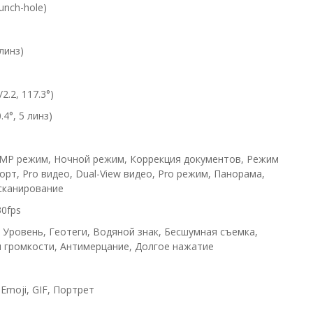
nch-hole)
линз)
.2, 117.3°)
4°, 5 линз)
0MP режим, Ночной режим, Коррекция документов, Режим
орт, Pro видео, Dual-View видео, Pro режим, Панорама,
сканирование
0fps
, Уровень, Геотеги, Водяной знак, Бесшумная съемка,
и громкости, Антимерцание, Долгое нажатие
Emoji, GIF, Портрет