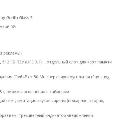
 Gorilla Glass 5
ржкой 5G
ез рекламы)
 512 ГБ ПЗУ (UFS 3.1) + отдельный слот для карт памяти
идения (OV64B) + 50 Мп сверхширокоугольная (Samsung
 Вт, режимы освещения с таймером
й свет, имитация звуков сирены (пожарная, скорая,
аудиоразъем, трехцветный индикатор уведомлений