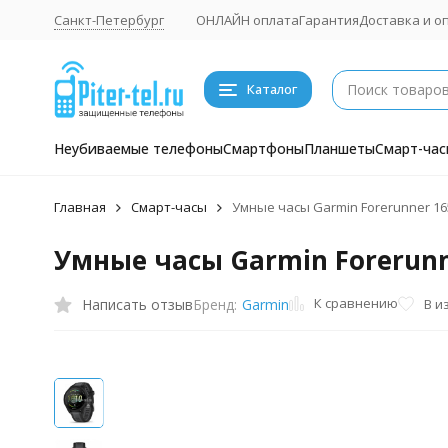
Санкт-Петербург
ОНЛАЙН оплата
Гарантия
Доставка и о
Каталог
Неубиваемые телефоны
Смартфоны
Планшеты
Смарт-час
Главная
Смарт-часы
Умные часы Garmin Forerunner 1
Умные часы Garmin Forerun
К сравнению
Написать отзыв
В и
Бренд:
Garmin