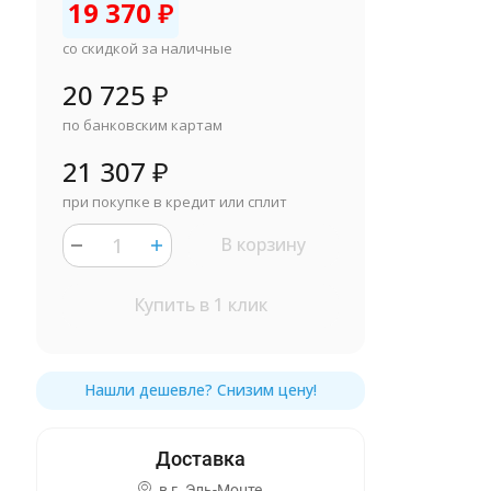
19 370
₽
со скидкой за наличные
20 725
₽
по банковским картам
21 307
₽
при покупке в кредит или сплит
В корзину
Купить в 1 клик
в г.
Эль-Монте