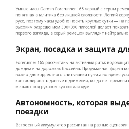
Умные часы Garmin Forerunner 165 черный с серым реме
понятная аналитика без лишней сложности. Легкий корпу
руке, поэтому часы удобно носить круглые сутки — на пр
высоким разрешением 390×390 пикселей делает показате
первого взгляда, а серый ремешок выглядит нейтрально
Экран, посадка и защита д
Forerunner 165 рассчитаны на активный ритм: водозащит
дождем и на дорожках бассейна. Продуманная форма кор
важно для корректного считывания пульса во время уск
контролировать данные в движении, когда нет времени 
мешают под рукавом куртки или худи.
Автономность, которая выд
поездки
Встроенный аккумулятор рассчитан на разные сценарии: 