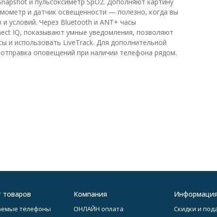
 Snapshot и пульсоксиметр SpO2. Дополняют картину
рмометр и датчик освещенности — полезно, когда вы
 и условий. Через Bluetooth и ANT+ часы
nect IQ, показывают умные уведомления, позволяют
ы и использовать LiveTrack. Для дополнительной
 отправка оповещений при наличии телефона рядом.
г товаров
Компания
Информаци
аемые телефоны
ОНЛАЙН оплата
Скидки и под