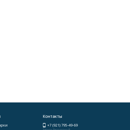
я
Контакты
арки
+7 (921) 795-49-69
Звонок бесплатный