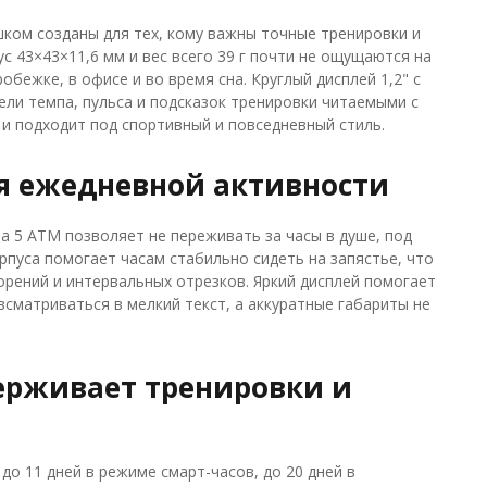
шком созданы для тех, кому важны точные тренировки и
с 43×43×11,6 мм и вес всего 39 г почти не ощущаются на
обежке, в офисе и во время сна. Круглый дисплей 1,2" с
ли темпа, пульса и подсказок тренировки читаемыми с
 и подходит под спортивный и повседневный стиль.
ля ежедневной активности
а 5 ATM позволяет не переживать за часы в душе, под
пуса помогает часам стабильно сидеть на запястье, что
орений и интервальных отрезков. Яркий дисплей помогает
всматриваться в мелкий текст, а аккуратные габариты не
ерживает тренировки и
до 11 дней в режиме смарт-часов, до 20 дней в