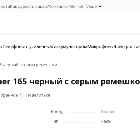
плата
Как сделать заказ?
Контакты
Piter-tel TV
Ещё
ы
Телефоны с усиленным аккумулятором
Микрофоны
Электроста
65 черный с серым ремешком
ner 165 черный с серым ремешк
збранное
Поделиться
Бренд
Garmin
Тип
Часы