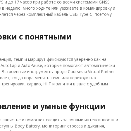
S и до 17 часов при работе со всеми системами GNSS.
з в неделю, много ходите или уезжаете в командировку и
лняется через комплектный кабель USB Type-C, поэтому
овки с понятными
нция, темп и маршрут фиксируются уверенно как на
ы AutoLap и AutoPause, которые помогают автоматически
 Встроенные инструменты вроде Courses и Virtual Partner
вает, когда пора менять темп или переходить к
ренировки, кардио, HIIT и занятия в зале с удобным
новление и умные функции
а запястье и помогает следить за зонами интенсивности и
тупны Body Battery, мониторинг стресса и дыхания,