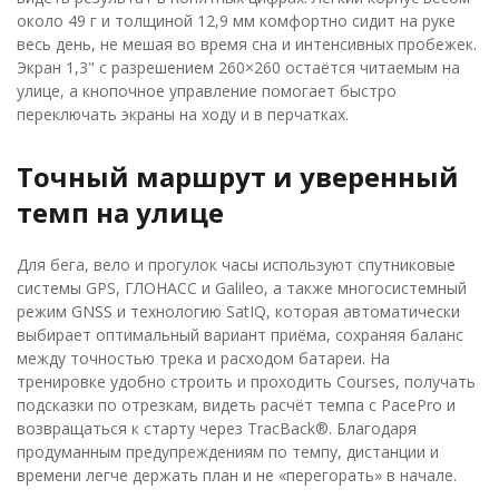
около 49 г и толщиной 12,9 мм комфортно сидит на руке
весь день, не мешая во время сна и интенсивных пробежек.
Экран 1,3" с разрешением 260×260 остаётся читаемым на
улице, а кнопочное управление помогает быстро
переключать экраны на ходу и в перчатках.
Точный маршрут и уверенный
темп на улице
Для бега, вело и прогулок часы используют спутниковые
системы GPS, ГЛОНАСС и Galileo, а также многосистемный
режим GNSS и технологию SatIQ, которая автоматически
выбирает оптимальный вариант приёма, сохраняя баланс
между точностью трека и расходом батареи. На
тренировке удобно строить и проходить Courses, получать
подсказки по отрезкам, видеть расчёт темпа с PacePro и
возвращаться к старту через TracBack®. Благодаря
продуманным предупреждениям по темпу, дистанции и
времени легче держать план и не «перегорать» в начале.