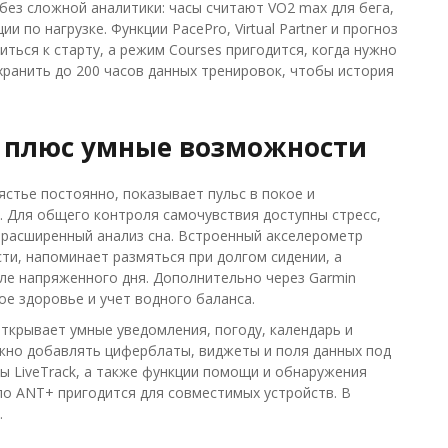
 без сложной аналитики: часы считают VO2 max для бега,
по нагрузке. Функции PacePro, Virtual Partner и прогноз
ться к старту, а режим Courses пригодится, когда нужно
хранить до 200 часов данных тренировок, чтобы история
7, плюс умные возможности
пястье постоянно, показывает пульс в покое и
. Для общего контроля самочувствия доступны стресс,
 и расширенный анализ сна. Встроенный акселерометр
ти, напоминает размяться при долгом сидении, а
е напряженного дня. Дополнительно через Garmin
ое здоровье и учет водного баланса.
 открывает умные уведомления, погоду, календарь и
ожно добавлять циферблаты, виджеты и поля данных под
ы LiveTrack, а также функции помощи и обнаружения
 по ANT+ пригодится для совместимых устройств. В
.