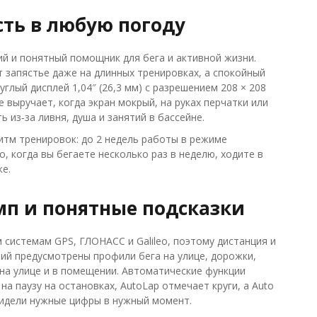
сть в любую погоду
кий и понятный помощник для бега и активной жизни.
ют запястье даже на длинных тренировках, а спокойный
глый дисплей 1,04″ (26,3 мм) с разрешением 208 × 208
 выручает, когда экран мокрый, на руках перчатки или
из‑за ливня, душа и занятий в бассейне.
ритм тренировок: до 2 недель работы в режиме
, когда вы бегаете несколько раз в неделю, ходите в
е.
мп и понятные подсказки
системам GPS, ГЛОНАСС и Galileo, поэтому дистанция и
тий предусмотрены профили бега на улице, дорожки,
 на улице и в помещении. Автоматические функции
а паузу на остановках, AutoLap отмечает круги, а Auto
 видели нужные цифры в нужный момент.