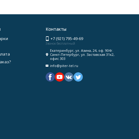
я
Контакты
арки
+7 (921) 795-49-69
Звонок бесплатный
Екатеринбург, ул. Азина, 24, оф. 904г.
плата
Санкт-Петербург, ул. Заставская 31к2,
офис 303
заказ?
info@piter-tel.ru