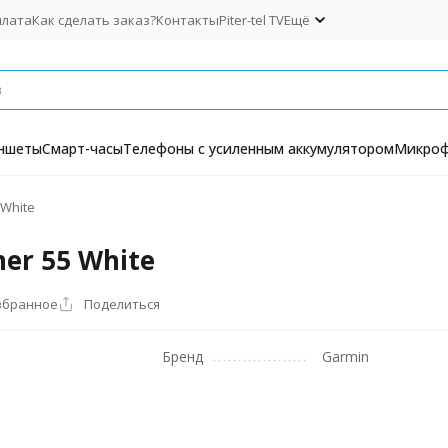
плата
Как сделать заказ?
Контакты
Piter-tel TV
Ещё
ншеты
Смарт-часы
Телефоны с усиленным аккумулятором
Микро
 White
er 55 White
збранное
Поделиться
Бренд
Garmin