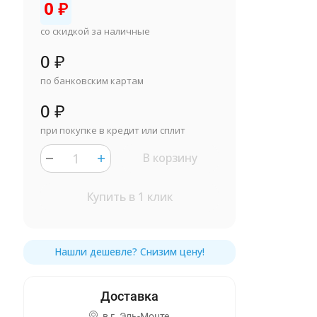
0
₽
со скидкой за наличные
0
₽
по банковским картам
0
₽
при покупке в кредит или сплит
В корзину
Купить в 1 клик
в г.
Эль-Монте