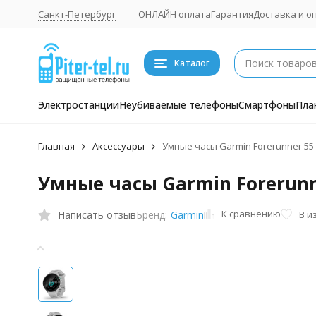
Санкт-Петербург
ОНЛАЙН оплата
Гарантия
Доставка и о
Каталог
Электростанции
Неубиваемые телефоны
Смартфоны
Пла
Главная
Аксессуары
Умные часы Garmin Forerunner 55
Умные часы Garmin Forerunn
К сравнению
Написать отзыв
В и
Бренд:
Garmin