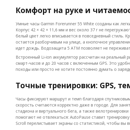
Комфорт на руке и читаемо
Умные часы Garmin Forerunner 55 White созданы как лег
Корпус 42 × 42 × 11,6 мм и вес около 37 г не перегружа
белый цвет легко вписывается в повседневный стиль. Кру
остается разборчивым на улице, а кнопочное управление
идет дождь. Водозащита 5 ATM позволяет не переживать 
Встроенный Li‑ion аккумулятор рассчитан на реальный 
смарт‑часов и до 20 часов с включенным GPS. Это удобно
походы или просто не хотите постоянно думать о зарядк
Точные тренировки: GPS, те
Часы фиксируют маршрут и темп благодаря спутниковым 
скорость считаются корректно даже в городе. Для заня
стадиона и виртуального бега, а также велотренировки
помогают не отвлекаться: AutoPause ставит тренировку н
Scroll перелистывает экраны со статистикой, чтобы вы