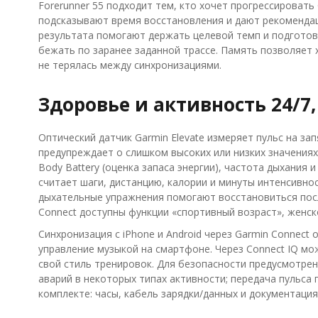
Forerunner 55 подходит тем, кто хочет прогрессировать
подсказывают время восстановления и дают рекомендации 
результата помогают держать целевой темп и подготови
бежать по заранее заданной трассе. Память позволяет 
не терялась между синхронизациями.
Здоровье и активность 24/
Оптический датчик Garmin Elevate измеряет пульс на за
предупреждает о слишком высоких или низких значениях
Body Battery (оценка запаса энергии), частота дыхания
считает шаги, дистанцию, калории и минуты интенсивнос
дыхательные упражнения помогают восстановиться посл
Connect доступны функции «спортивный возраст», женск
Синхронизация с iPhone и Android через Garmin Connect
управление музыкой на смартфоне. Через Connect IQ м
свой стиль тренировок. Для безопасности предусмотрен
аварий в некоторых типах активности; передача пульса
комплекте: часы, кабель зарядки/данных и документация