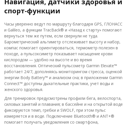
Навигация, датчики здоровья и
спорт-функции
Часы уверенно ведут по маршруту благодаря GPS, ГЛОНАСС
и Galileo, а функции TracBack® и «Назад к старту» помогают
вернуться тем же путем, если свернули не туда.
Барометрический альтиметр отслеживает высоту и набор,
компас помогает ориентироваться, термометр полезен в
походе, а пульсоксиметр показывает насыщение крови
кислородом — удобно на высоте и во время
восстановления. Оптический пульсометр Garmin Elevate™
работает 24/7, дополняясь мониторингом стресса, оценкой
энергии Body Battery™ и анализом сна; в приложении Garmin
Connect™ доступны дыхательные практики, учет воды и
женского здоровья.
Для тренировок предусмотрены профили бега, велоспорта,
силовых занятий и плавания; в бассейне и на открытой воде
фиксируются темп, гребки и SWOLF, при этом пульс
измеряется и в воде. Подключение Bluetooth® и ANT+®
помогает получать уведомления со смартфона,