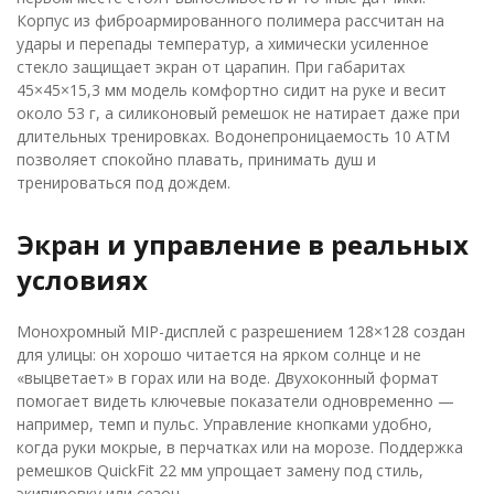
Корпус из фиброармированного полимера рассчитан на
удары и перепады температур, а химически усиленное
стекло защищает экран от царапин. При габаритах
45×45×15,3 мм модель комфортно сидит на руке и весит
около 53 г, а силиконовый ремешок не натирает даже при
длительных тренировках. Водонепроницаемость 10 ATM
позволяет спокойно плавать, принимать душ и
тренироваться под дождем.
Экран и управление в реальных
условиях
Монохромный MIP-дисплей с разрешением 128×128 создан
для улицы: он хорошо читается на ярком солнце и не
«выцветает» в горах или на воде. Двухоконный формат
помогает видеть ключевые показатели одновременно —
например, темп и пульс. Управление кнопками удобно,
когда руки мокрые, в перчатках или на морозе. Поддержка
ремешков QuickFit 22 мм упрощает замену под стиль,
экипировку или сезон.