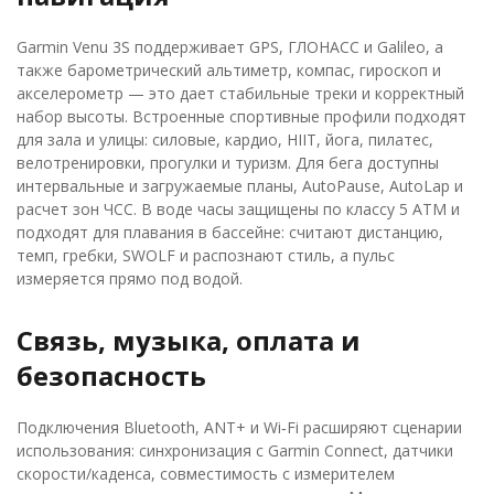
Garmin Venu 3S поддерживает GPS, ГЛОНАСС и Galileo, а
также барометрический альтиметр, компас, гироскоп и
акселерометр — это дает стабильные треки и корректный
набор высоты. Встроенные спортивные профили подходят
для зала и улицы: силовые, кардио, HIIT, йога, пилатес,
велотренировки, прогулки и туризм. Для бега доступны
интервальные и загружаемые планы, AutoPause, AutoLap и
расчет зон ЧСС. В воде часы защищены по классу 5 ATM и
подходят для плавания в бассейне: считают дистанцию,
темп, гребки, SWOLF и распознают стиль, а пульс
измеряется прямо под водой.
Связь, музыка, оплата и
безопасность
Подключения Bluetooth, ANT+ и Wi‑Fi расширяют сценарии
использования: синхронизация с Garmin Connect, датчики
скорости/каденса, совместимость с измерителем