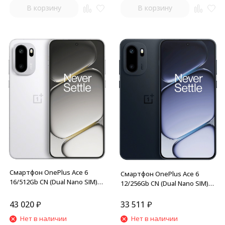
В корзину
В корзину
Смартфон OnePlus Ace 6
Смартфон OnePlus Ace 6
16/512Gb CN (Dual Nano SIM)
12/256Gb CN (Dual Nano SIM)
White
Black
43 020
₽
33 511
₽
Нет в наличии
Нет в наличии