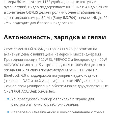
камера 50 Мп с углом 116° удобна для архитектуры и
путешествий. Видео поддерживает 8K 30 к/с и 4K до 120 к/с,
а сочетание OIS/EIS делает ролики более стабильными.
Фронтальная камера 32 Мп (Sony IMX709) снимает 4K до 60
к/с и подходит для блогов и видеосвязи.
Автономность, зарядка и связи
Двухэлементный аккумулятор 7300 мА·ч рассчитан на
активный день с навигацией, камерой и мессенджерами.
Проводная зарядка 120W SUPERVOOC и беспроводная 50W
AIRVOOC помогают быстро вернуться к 100% без долгого
ожидания. Для связи предусмотрены 5G и LTE, Wi‑Fi 7,
Bluetooth 6.0 с поддержкой популярных аудиокодеков
(включая LDAC и aptX Adaptive), а также NFC для оплаты.
Точное позиционирование обеспечивают двухдиапазонные
GPS/ГЛОНАСС/BeiDou/Galileo.
Ультразвуковой сканер отпечатка в экране для
быстрого и точного разблокирования.
Стереозвук OReality Audio и шумоподавление с тремя