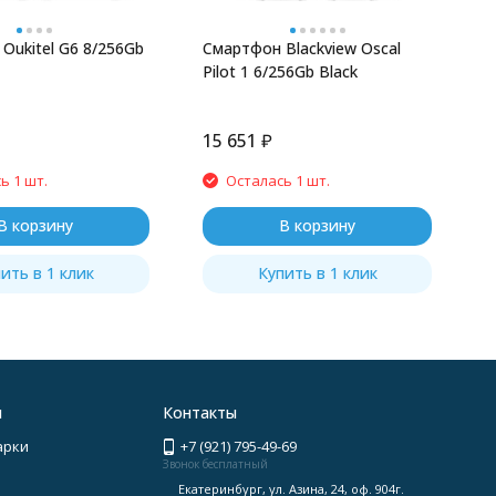
Oukitel G6 8/256Gb
Смартфон Blackview Oscal
Pilot 1 6/256Gb Black
15 651
₽
ь 1 шт.
Осталась 1 шт.
В корзину
В корзину
ить в 1 клик
Купить в 1 клик
я
Контакты
арки
+7 (921) 795-49-69
Звонок бесплатный
Екатеринбург, ул. Азина, 24, оф. 904г.