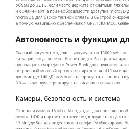
объем до 32 ГБ, если часто держите открытыми тяжелы
и офлайн-карт, а при необходимости доступна microSD д
microSD). Для бесконтактной оплаты и быстрой синхрониз
а точную навигацию обеспечивают GPS, ГЛОНАСС, Galileo
Автономность и функции дл
Главный аргумент модели — аккумулятор 15000 мАч: он 
ситуации, когда розетка бывает редко. Быстрая зарядка 
превращает смартфон в Power Bank для наушников или 
встроенный мощный прожектор: яркость до 410 лм и дал
динамик (до 140 дБ) помогает не пропустить звонок в ш
3.0 — экран лучше реагирует на касания в перчатках.
Камеры, безопасность и система
Основная камера 16 Мп с AI подходит для повседневно
режим, HDR и портрет, а также подводную съемку, что 
13 Мп удобна для видеосвязи и селфи. Разблокировка б
питания. Смартфон работает на Android 16 с оболочкой 