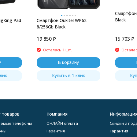
Смартфон 
Black
ugKing Pad
Смартфон Oukitel WP62
8/256Gb Black
19 850
₽
15 703
₽
Осталась 1 шт.
Осталас
у
В корзину
клик
Купить в 1 клик
Куп
г товаров
Компания
Информаци
аемые телефоны
ОНЛАЙН оплата
Скидки и под
оны
Гарантия
Гарантия