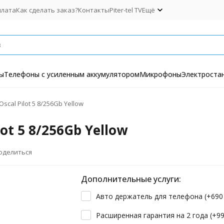
плата
Как сделать заказ?
Контакты
Piter-tel TV
Ещё
ы
Телефоны с усиленным аккумулятором
Микрофоны
Электроста
scal Pilot 5 8/256Gb Yellow
ot 5 8/256Gb Yellow
оделиться
Дополнительные услуги:
Авто держатель для телефона (+
69
Расширенная гарантия на 2 года (+
9