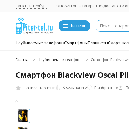
Санкт-Петербург
ОНЛАЙН оплата
Гарантия
Доставка и о
Каталог
Неубиваемые телефоны
Смартфоны
Планшеты
Смарт-час
Главная
Неубиваемые телефоны
Смартфон Blackview O
Смартфон Blackview Oscal Pil
К сравнению
Написать отзыв
В избранное
П