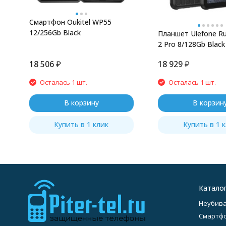
Смартфон Oukitel WP55
12/256Gb Black
Планшет Ulefone R
2 Pro 8/128Gb Black
18 506
₽
18 929
₽
Осталась 1 шт.
Осталась 1 шт.
В корзину
В корзин
Купить в 1 клик
Купить в 1 
Катало
Неубив
Смартф