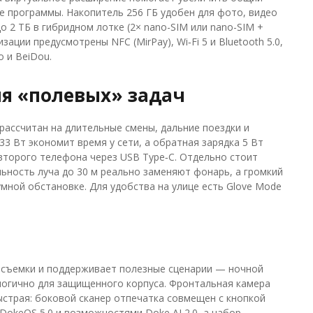
е программы. Накопитель 256 ГБ удобен для фото, видео
о 2 ТБ в гибридном лотке (2× nano-SIM или nano-SIM +
ации предусмотрены NFC (MirPay), Wi‑Fi 5 и Bluetooth 5.0,
 и BeiDou.
я «полевых» задач
рассчитан на длительные смены, дальние поездки и
33 Вт экономит время у сети, а обратная зарядка 5 Вт
второго телефона через USB Type‑C. Отдельно стоит
ьность луча до 30 м реально заменяют фонарь, а громкий
умной обстановке. Для удобства на улице есть Glove Mode
й съемки и поддерживает полезные сценарии — ночной
логично для защищенного корпуса. Фронтальная камера
ыстрая: боковой сканер отпечатка совмещен с кнопкой
DokeOS 5.0 и возможностями Doke AI 2.0, а набор