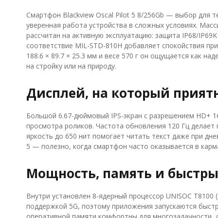
Смартфон Blackview Oscal Pilot 5 8/256Gb — выбор для т
уверенная работа устройства в сложных условиях. Масс
рассчитан на активную эксплуатацию: защита IP68/IP69K
соответствие MIL-STD-810H добавляет спокойствия при 
188.6 × 89.7 × 25.3 мм и весе 570 г он ощущается как н
на стройку или на природу.
Дисплей, на который прият
Большой 6.67-дюймовый IPS-экран с разрешением HD+ 16
просмотра роликов. Частота обновления 120 Гц делает 
яркость до 650 нит помогает читать текст даже при днев
5 — полезно, когда смартфон часто оказывается в карм
Мощность, память и быстры
Внутри установлен 8-ядерный процессор UNISOC T8100 (те
поддержкой 5G, поэтому приложения запускаются быстро
оперативной памяти комфортны для многозадачности, 