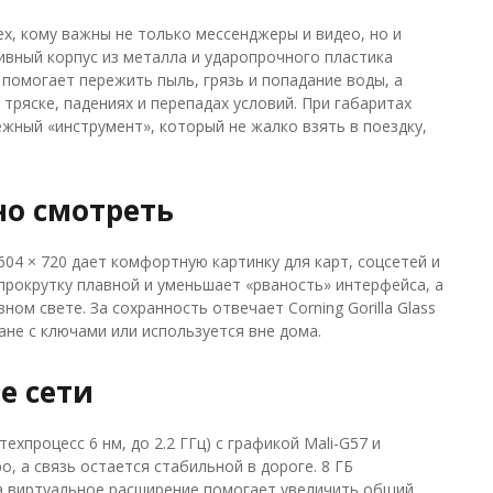
ех, кому важны не только мессенджеры и видео, но и
ивный корпус из металла и ударопрочного пластика
 помогает пережить пыль, грязь и попадание воды, а
тряске, падениях и перепадах условий. При габаритах
адежный «инструмент», который не жалко взять в поездку,
но смотреть
04 × 720 дает комфортную картинку для карт, соцсетей и
прокрутку плавной и уменьшает «рваность» интерфейса, а
ном свете. За сохранность отвечает Corning Gorilla Glass
ане с ключами или используется вне дома.
е сети
хпроцесс 6 нм, до 2.2 ГГц) с графикой Mali-G57 и
, а связь остается стабильной в дороге. 8 ГБ
а виртуальное расширение помогает увеличить общий