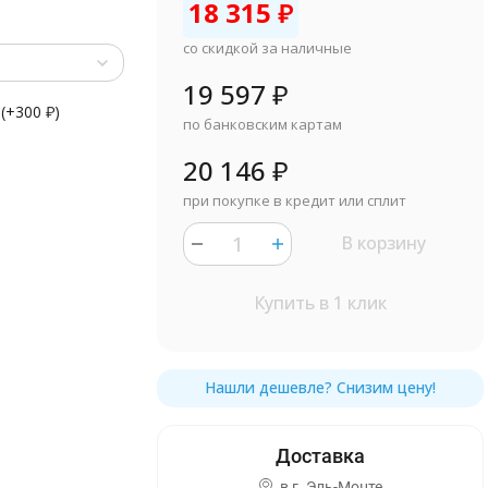
18 315
₽
со скидкой за наличные
19 597
₽
(+
300
₽
)
по банковским картам
20 146
₽
при покупке в кредит или сплит
В корзину
Купить в 1 клик
в г.
Эль-Монте