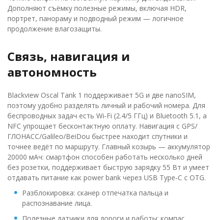
Дополняют съёмку полезные режимы, включая HDR,
портрет, панораму и подводный режим — логичное
продолжение влагозащиты.
Связь, навигация и
автономность
Blackview Oscal Tank 1 поддерживает 5G и две nanoSIM,
поэтому удобно разделять личный и рабочий номера. Для
беспроводных задач есть Wi‑Fi (2.4/5 ГГц) и Bluetooth 5.1, а
NFC упрощает бесконтактную оплату. Навигация с GPS/
ГЛОНАСС/Galileo/BeiDou быстрее находит спутники и
точнее ведёт по маршруту. Главный козырь — аккумулятор
20000 мАч: смартфон способен работать несколько дней
без розетки, поддерживает быструю зарядку 55 Вт и умеет
отдавать питание как power bank через USB Type‑C с OTG.
Разблокировка: сканер отпечатка пальца и
распознавание лица.
Полезные датчики для дороги и работы: компас,