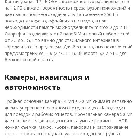
Конфигурация 12 ГБ ОЗУ с возможностью расширения еще
на 12 ГБ снижает вероятность перезагрузок приложений и
дает запас под многозадачность. Встроенные 256 ГБ
подходят для фото, офлайн-карт и видео, а при
необходимости память можно увеличить microSD до 2 ТБ.
Смартфон поддерживает 2 nanoSIM и полный набор сетей
от 2G до 5G, что важно для стабильного интернета в
городе и за его пределами. Для беспроводных подключений
предусмотрены Wi‑Fi 6 (2.4/5 ГГц), Bluetooth 5.2 и NFC для
бесконтактной оплаты.
Камеры, навигация и
автономность
Тройная основная камера 64 Мп + 20 Мп снимает детально
днем и увереннее в сложном свете, а видео 4K подходит
для поездок и рабочих отчетов. Фронтальная камера 50 Мп
дает четкие селфи и видеосвязь, а умные режимы — HDR,
ночная съемка, макро, «Боке», панорама и распознавание
сцен — помогают получать удачные кадры без ручных