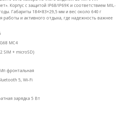
т». Корпус с защитой IP68/IP69K и соответствием MIL-
годы. Габариты 184×83×29,5 мм и вес около 640 г
я работы и активного отдыха, где надежность важнее
5
i-G68 MC4
(2 SIM + microSD)
0 Мп фронтальная
uetooth 5, Wi‑Fi
ратная зарядка 5 Вт