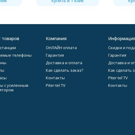
клик
Купить в 1 клик
Куп
г товаров
Компания
Информаци
станции
ОНЛАЙН оплата
Скидки и под
аемые телефоны
Гарантия
Гарантия
оны
Доставка и оплата
Доставка и о
ты
Как сделать заказ?
Как сделать 
асы
Контакты
Piter-tel TV
ы с усиленным
Piter-tel TV
Контакты
ятором