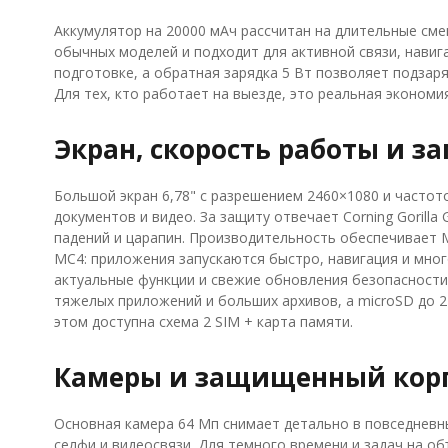
Аккумулятор на 20000 мАч рассчитан на длительные сме
обычных моделей и подходит для активной связи, навига
подготовке, а обратная зарядка 5 Вт позволяет подзаря
Для тех, кто работает на выезде, это реальная экономи
Экран, скорость работы и з
Большой экран 6,78" с разрешением 2460×1080 и частото
документов и видео. За защиту отвечает Corning Gorilla
падений и царапин. Производительность обеспечивает Med
MC4: приложения запускаются быстро, навигация и мног
актуальные функции и свежие обновления безопасности.
тяжелых приложений и больших архивов, а microSD до 2
этом доступна схема 2 SIM + карта памяти.
Камеры и защищенный корп
Основная камера 64 Мп снимает детально в повседневны
селфи и видеосвязи. Для темного времени и задач на об