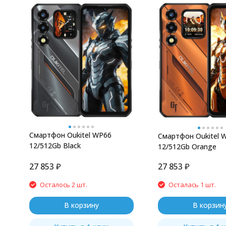
Смартфон Oukitel WP66
Смартфон Oukitel 
12/512Gb Black
12/512Gb Orange
27 853
₽
27 853
₽
Осталось 2 шт.
Осталась 1 шт.
В корзину
В корзин