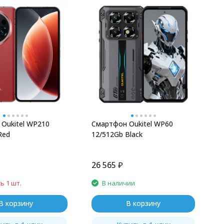
С
1
Oukitel WP210
Смартфон Oukitel WP60
Red
12/512Gb Black
26 565
₽
2
ь 1 шт.
В наличии
В корзину
В корзину