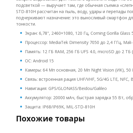
подсветкой — выручает там, где обычная съемка «слепне
STD-810H рассчитан на пыль, воду, удары и перепады по
подчеркивают назначение: это выносливый смартфон дл
тонкости.
Экран: 6,78", 2460×1080, 120 Гц, Corning Gorilla Glass 
Процессор: MediaTek Dimensity 7050 до 2,4 ГГц, Mal
Память: 12 ГБ RAM, 256 ГБ UFS 4.0, microSD до 2 ТБ 
ОС: Android 15
Камеры: 64 Мп основная, 20 Мп Night Vision (ИК), 5
Связь: встроенная рация UHF/VHF, 5G/4G LTE, NFC, Bl
Навигация: GPS/GLONASS/Beidou/Galileo
Аккумулятор: 20000 мАч, быстрая зарядка 55 Вт, об
Защита: IP68/IP69K, MIL-STD-810H
Похожие товары