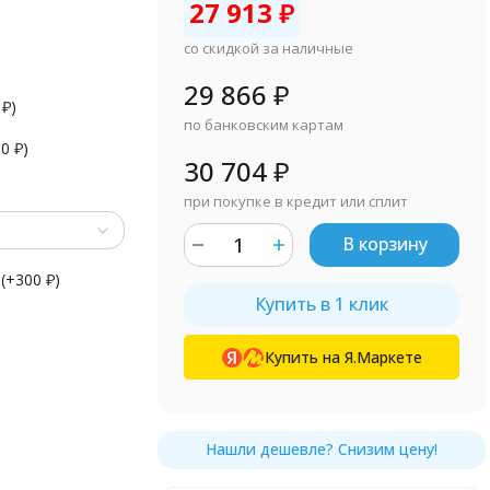
27 913
₽
со скидкой за наличные
29 866
₽
0
₽
)
по банковским картам
90
₽
)
30 704
₽
при покупке в кредит или сплит
В корзину
(+
300
₽
)
Купить в 1 клик
Купить на Я.Маркете