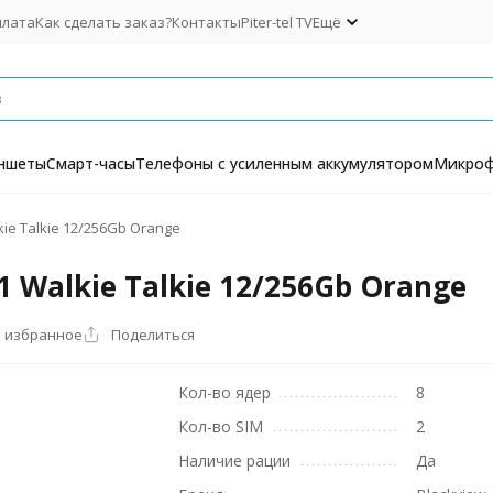
плата
Как сделать заказ?
Контакты
Piter-tel TV
Ещё
ншеты
Смарт-часы
Телефоны с усиленным аккумулятором
Микро
ie Talkie 12/256Gb Orange
 Walkie Talkie 12/256Gb Orange
В избранное
Поделиться
Кол-во ядер
8
Кол-во SIM
2
Наличие рации
Да