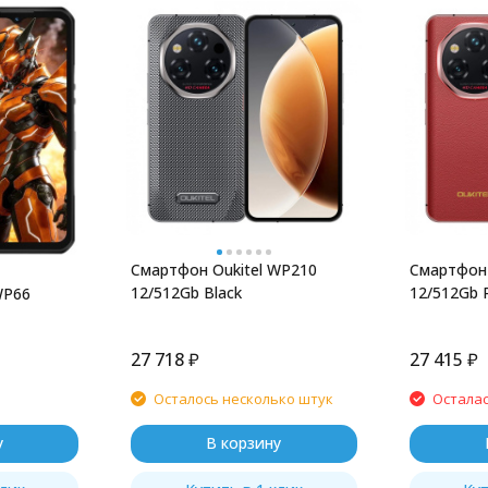
Смартфон Oukitel WP210
Смартфон 
12/512Gb Black
12/512Gb 
WP66
27 718
₽
27 415
₽
Осталось несколько штук
Осталас
у
В корзину