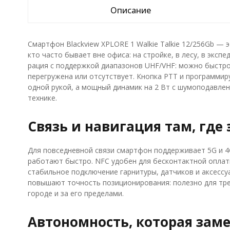
Описание
Смартфон Blackview XPLORE 1 Walkie Talkie 12/256Gb — э
кто часто бывает вне офиса: на стройке, в лесу, в эксп
рация с поддержкой диапазонов UHF/VHF: можно быстро 
перегружена или отсутствует. Кнопка PTT и программи
одной рукой, а мощный динамик на 2 Вт с шумоподавлен
технике.
Связь и навигация там, где
Для повседневной связи смартфон поддерживает 5G и 4
работают быстро. NFC удобен для бесконтактной оплаты
стабильное подключение гарнитуры, датчиков и аксессуа
повышают точность позиционирования: полезно для трек
городе и за его пределами.
Автономность, которая заме