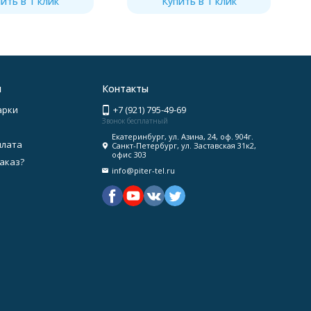
ить в 1 клик
Купить в 1 клик
я
Контакты
арки
+7 (921) 795-49-69
Звонок бесплатный
Екатеринбург, ул. Азина, 24, оф. 904г.
плата
Санкт-Петербург, ул. Заставская 31к2,
офис 303
заказ?
info@piter-tel.ru