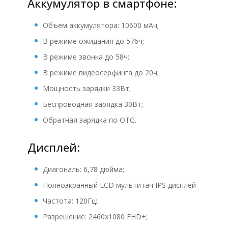
Аккумулятор в смартфоне:
Объем аккумулятора: 10600 мАч;
В режиме ожидания до 576ч;
В режиме звонка до 58ч;
В режиме видеосерфинга до 20ч;
Мощность зарядки 33Вт;
Беспроводная зарядка 30Вт;
Обратная зарядка по OTG.
Дисплей:
Диагональ: 6,78 дюйма;
Полноэкранный LCD мультитач IPS дисплей
Частота: 120Гц;
Разрешение: 2460x1080 FHD+;