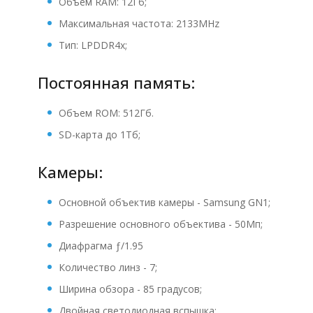
Объем RAM: 12Гб;
Максимальная частота: 2133MHz
Тип: LPDDR4x;
Постоянная память:
Объем ROM: 512Гб.
SD-карта до 1Тб;
Камеры:
Основной объектив камеры - Samsung GN1;
Разрешение основного объектива - 50Мп;
Диафрагма ƒ/1.95
Количество линз - 7;
Ширина обзора - 85 градусов;
Двойная светодиодная вспышка;