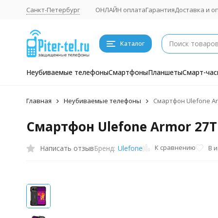
Санкт-Петербург
ОНЛАЙН оплата
Гарантия
Доставка и о
Каталог
Неубиваемые телефоны
Смартфоны
Планшеты
Смарт-час
Главная
Неубиваемые телефоны
Смартфон Ulefone Arm
Смартфон Ulefone Armor 27T (
К сравнению
Написать отзыв
В 
Бренд:
Ulefone