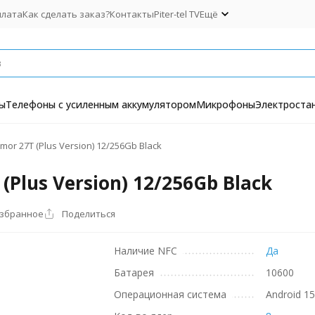
плата
Как сделать заказ?
Контакты
Piter-tel TV
Ещё
ы
Телефоны с усиленным аккумулятором
Микрофоны
Электроста
or 27T (Plus Version) 12/256Gb Black
Plus Version) 12/256Gb Black
избранное
Поделиться
Наличие NFC
Да
Батарея
10600
Операционная система
Android 1