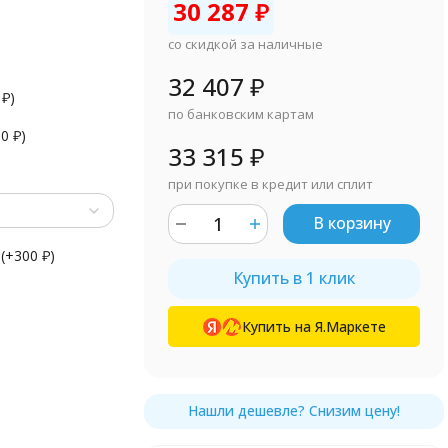
30 287
₽
со скидкой за наличные
32 407
₽
0
₽
)
по банковским картам
90
₽
)
33 315
₽
при покупке в кредит или сплит
В корзину
(+
300
₽
)
Купить в 1 клик
Купить на Я.Маркете