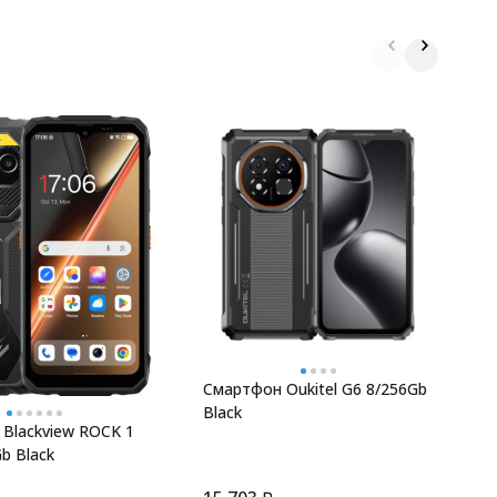
С
6
Смартфон Oukitel G6 8/256Gb
Black
Blackview ROCK 1
b Black