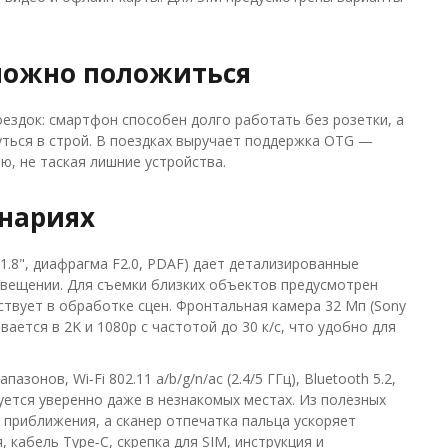
можно положиться
оездок: смартфон способен долго работать без розетки, а
уться в строй. В поездках выручает поддержка OTG —
, не таская лишние устройства.
енариях
1.8", диафрагма F2.0, PDAF) дает детализированные
свещении. Для съемки близких объектов предусмотрен
ствует в обработке сцен. Фронтальная камера 32 Мп (Sony
ается в 2K и 1080p с частотой до 30 к/с, что удобно для
зонов, Wi‑Fi 802.11 a/b/g/n/ac (2.4/5 ГГц), Bluetooth 5.2,
уется уверенно даже в незнакомых местах. Из полезных
 приближения, а сканер отпечатка пальца ускоряет
 кабель Type‑C, скрепка для SIM, инструкция и