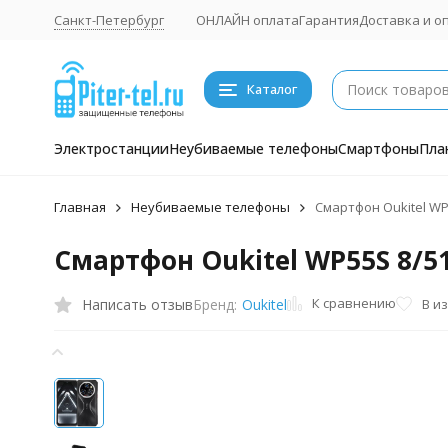
Санкт-Петербург
ОНЛАЙН оплата
Гарантия
Доставка и о
Каталог
Электростанции
Неубиваемые телефоны
Смартфоны
Пла
Главная
Неубиваемые телефоны
Смартфон Oukitel WP
Смартфон Oukitel WP55S 8/51
К сравнению
Написать отзыв
В и
Бренд:
Oukitel