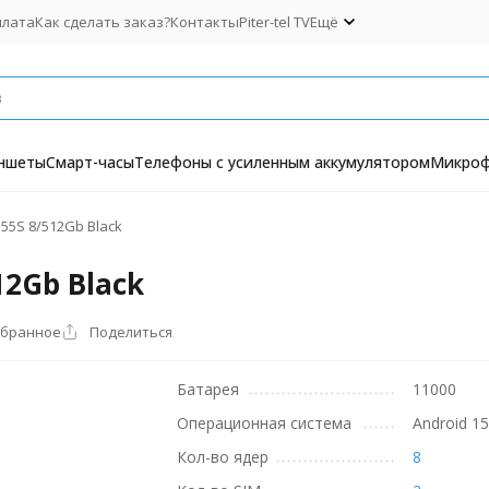
плата
Как сделать заказ?
Контакты
Piter-tel TV
Ещё
ншеты
Смарт-часы
Телефоны с усиленным аккумулятором
Микро
55S 8/512Gb Black
2Gb Black
збранное
Поделиться
Батарея
11000
Операционная система
Android 1
Кол-во ядер
8