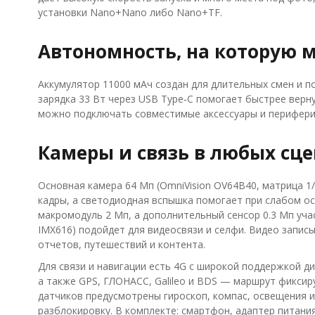
установки Nano+Nano либо Nano+TF.
Автономность, на которую 
Аккумулятор 11000 мАч создан для длительных смен и п
зарядка 33 Вт через USB Type‑C помогает быстрее верн
можно подключать совместимые аксессуары и периферию
Камеры и связь в любых сц
Основная камера 64 Мп (OmniVision OV64B40, матрица 1/
кадры, а светодиодная вспышка помогает при слабом о
макромодуль 2 Мп, а дополнительный сенсор 0.3 Мп уча
IMX616) подойдет для видеосвязи и селфи. Видео записыв
отчетов, путешествий и контента.
Для связи и навигации есть 4G с широкой поддержкой диапа
а также GPS, ГЛОНАСС, Galileo и BDS — маршрут фиксир
датчиков предусмотрены гироскоп, компас, освещения и
разблокировку. В комплекте: смартфон, адаптер питания,