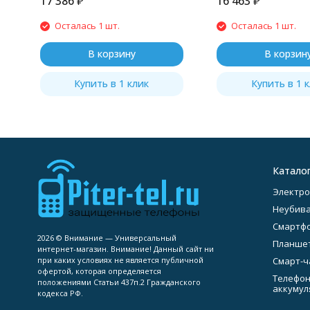
17 386
₽
16 463
₽
Осталась 1 шт.
Осталась 1 шт.
В корзину
В корзин
Купить в 1 клик
Купить в 1 
Катало
Электро
Неубив
Смартф
2026 © Внимание — Универсальный
Планше
интернет-магазин. Внимание! Данный сайт ни
при каких условиях не является публичной
Смарт-ч
офертой, которая определяется
Телефон
положениями Статьи 437п.2 Гражданского
аккумул
кодекса РФ.