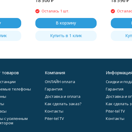
18 506
₽
18 596
₽
Осталась 1 шт.
Осталас
у
В корзину
клик
Купить в 1 клик
Куп
г товаров
Компания
Информаци
станции
ОНЛАЙН оплата
Скидки и под
аемые телефоны
Гарантия
Гарантия
оны
Доставка и оплата
Доставка и о
ты
Как сделать заказ?
Как сделать 
асы
Контакты
Piter-tel TV
ы с усиленным
Piter-tel TV
Контакты
ятором