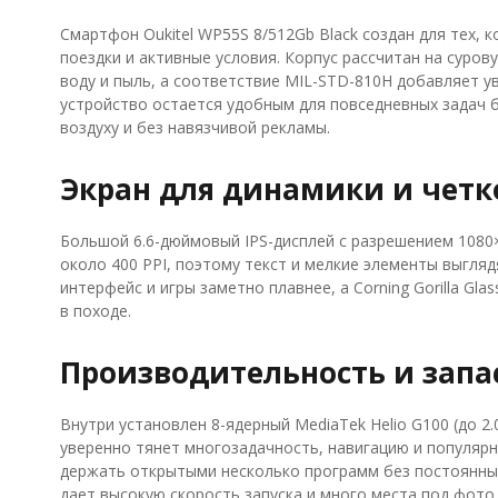
Смартфон Oukitel WP55S 8/512Gb Black создан для тех,
поездки и активные условия. Корпус рассчитан на суров
воду и пыль, а соответствие MIL-STD-810H добавляет ув
устройство остается удобным для повседневных задач 
воздуху и без навязчивой рекламы.
Экран для динамики и четк
Большой 6.6-дюймовый IPS-дисплей с разрешением 1080
около 400 PPI, поэтому текст и мелкие элементы выглядя
интерфейс и игры заметно плавнее, а Corning Gorilla Gla
в походе.
Производительность и запа
Внутри установлен 8-ядерный MediaTek Helio G100 (до 2.
уверенно тянет многозадачность, навигацию и популяр
держать открытыми несколько программ без постоянных 
дает высокую скорость запуска и много места под фото