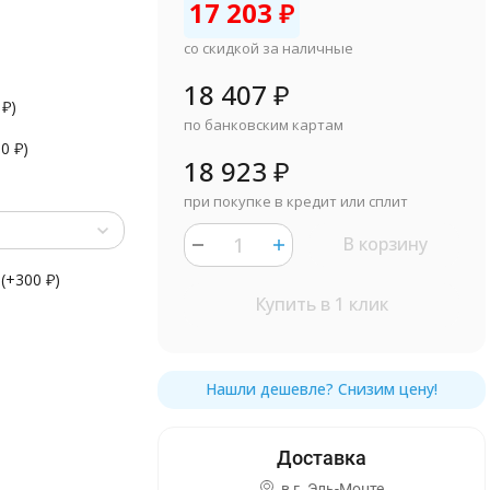
17 203
₽
со скидкой за наличные
18 407
₽
0
₽
)
по банковским картам
90
₽
)
18 923
₽
при покупке в кредит или сплит
В корзину
(+
300
₽
)
Купить в 1 клик
в г.
Эль-Монте