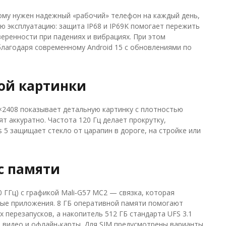
 кому нужен надежный «рабочий» телефон на каждый день,
ую эксплуатацию: защита IP68 и IP69K помогает пережить
еренности при падениях и вибрациях. При этом
благодаря современному Android 15 с обновлениями по
ой картинки
×2408 показывает детальную картинку с плотностью
т аккуратно. Частота 120 Гц делает прокрутку,
ss 5 защищает стекло от царапин в дороге, на стройке или
с памяти
0 ГГц) с графикой Mali‑G57 MC2 — связка, которая
ные приложения. 8 ГБ оперативной памяти помогают
перезапусков, а накопитель 512 ГБ стандарта UFS 3.1
, видео и офлайн-карты. Для SIM предусмотрены варианты