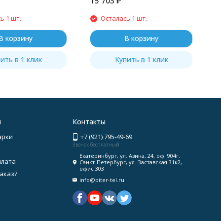
15 703
₽
1
ь 1 шт.
Осталась 1 шт.
В корзину
В корзину
ить в 1 клик
Купить в 1 клик
я
Контакты
арки
+7 (921) 795-49-69
Звонок бесплатный
Екатеринбург, ул. Азина, 24, оф. 904г.
плата
Санкт-Петербург, ул. Заставская 31к2,
офис 303
заказ?
info@piter-tel.ru