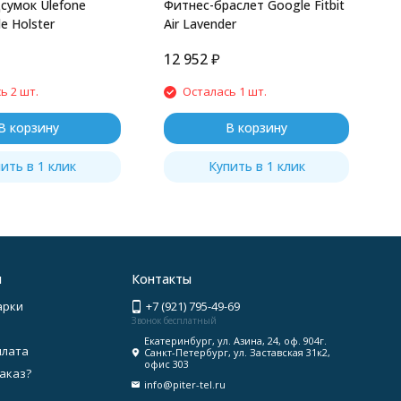
сумок Ulefone
Фитнес-браслет Google Fitbit
e Holster
Air Lavender
12 952
₽
ь 2 шт.
Осталась 1 шт.
В корзину
В корзину
ить в 1 клик
Купить в 1 клик
я
Контакты
арки
+7 (921) 795-49-69
Звонок бесплатный
Екатеринбург, ул. Азина, 24, оф. 904г.
плата
Санкт-Петербург, ул. Заставская 31к2,
офис 303
заказ?
info@piter-tel.ru