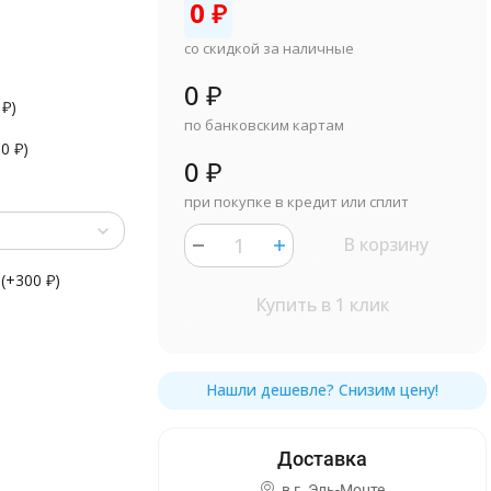
0
₽
со скидкой за наличные
0
₽
0
₽
)
по банковским картам
90
₽
)
0
₽
при покупке в кредит или сплит
В корзину
(+
300
₽
)
Купить в 1 клик
в г.
Эль-Монте