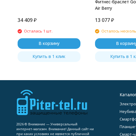
Фитнес-браслет Goo
Air Berry
34 409
₽
13 077
₽
Осталась 1 шт.
Осталось нескол
В корзину
В корзин
Купить в 1 клик
Купить в 1 
Катало
Электро
Неубив
Смартф
2026 © Внимание — Универсальный
Планше
интернет-магазин. Внимание! Данный сайт ни
при каких условиях не является публичной
Смарт-ч