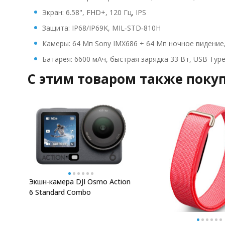
Экран: 6.58", FHD+, 120 Гц, IPS
Защита: IP68/IP69K, MIL‑STD‑810H
Камеры: 64 Мп Sony IMX686 + 64 Мп ночное видение
Батарея: 6600 мАч, быстрая зарядка 33 Вт, USB Type
C этим товаром также поку
Экшн-камера DJI Osmo Action
6 Standard Combo