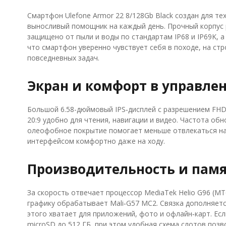
Смартфон Ulefone Armor 22 8/128Gb Black создан для те
выносливый помощник на каждый день. Прочный корпус 
защищено от пыли и воды по стандартам IP68 и IP69K, а
что смартфон уверенно чувствует себя в походе, на стр
повседневных задач.
Экран и комфорт в управле
Большой 6.58-дюймовый IPS‑дисплей с разрешением FHD+
20:9 удобно для чтения, навигации и видео. Частота об
олеофобное покрытие помогает меньше отвлекаться на
интерфейсом комфортно даже на ходу.
Производительность и пам
За скорость отвечает процессор MediaTek Helio G96 (MT6
графику обрабатывает Mali‑G57 MC2. Связка дополняетс
этого хватает для приложений, фото и офлайн‑карт. Ес
microSD до 512 ГБ, при этом удобная схема слотов позв