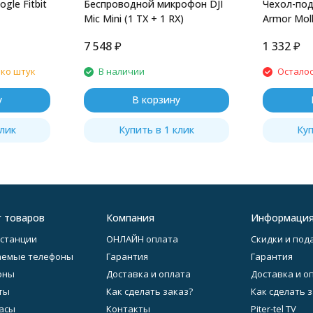
gle Fitbit
Беспроводной микрофон DJI
Чехол-под
Mic Mini (1 TX + 1 RX)
Armor Moll
7 548
₽
1 332
₽
ько штук
В наличии
Осталос
у
В корзину
клик
Купить в 1 клик
Куп
г товаров
Компания
Информаци
станции
ОНЛАЙН оплата
Скидки и под
аемые телефоны
Гарантия
Гарантия
оны
Доставка и оплата
Доставка и о
ты
Как сделать заказ?
Как сделать 
асы
Контакты
Piter-tel TV