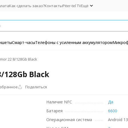
плата
Как сделать заказ?
Контакты
Piter-tel TV
Ещё
ншеты
Смарт-часы
Телефоны с усиленным аккумулятором
Микро
mor 22 8/128Gb Black
/128Gb Black
избранное
Поделиться
Наличие NFC
Да
Батарея
6600
Операционная система
Android 1