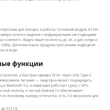
тересным для поездок и работы. Основной модуль 64 Мп
 камера ночного видения с инфракрасными светодиодами
а «слепнет». Видео пишется вплоть до 2K, а для селфи и
о 1080p. Дополнительно предусмотрен режим подводной
же в воде.
бные функции
з розетки, а быстрая зарядка 33 Вт через USB Type‑C
 реверсивное питание — смартфон может подзарядить
Гц и Bluetooth 5.2, а навигация работает сразу с GPS,
актной оплаты, а чистый Android 13 обеспечивает
 по боковому сканеру отпечатка, есть 3.5 мм разъем для
 до 512 ГБ