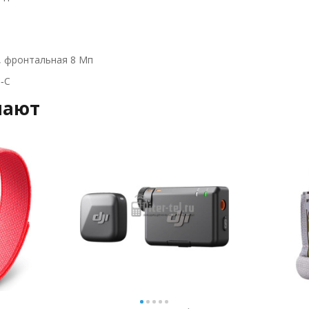
, фронтальная 8 Мп
‑C
пают