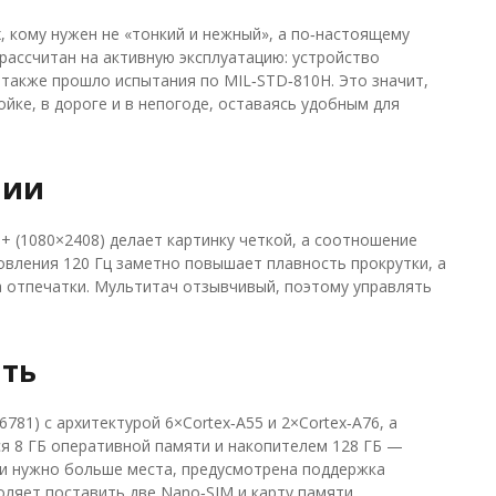
х, кому нужен не «тонкий и нежный», а по‑настоящему
рассчитан на активную эксплуатацию: устройство
 также прошло испытания по MIL‑STD‑810H. Это значит,
ойке, в дороге и в непогоде, оставаясь удобным для
нии
 (1080×2408) делает картинку четкой, а соотношение
новления 120 Гц заметно повышает плавность прокрутки, а
 отпечатки. Мультитач отзывчивый, поэтому управлять
ять
781) с архитектурой 6×Cortex‑A55 и 2×Cortex‑A76, а
я 8 ГБ оперативной памяти и накопителем 128 ГБ —
ли нужно больше места, предусмотрена поддержка
оляет поставить две Nano‑SIM и карту памяти