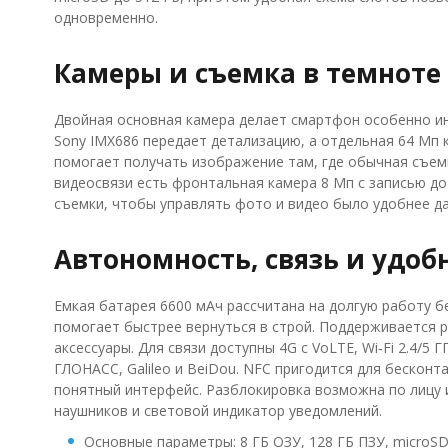
одновременно.
Камеры и съемка в темноте
Двойная основная камера делает смартфон особенно ин
Sony IMX686 передает детализацию, а отдельная 64 Мп
помогает получать изображение там, где обычная съемк
видеосвязи есть фронтальная камера 8 Мп с записью д
съемки, чтобы управлять фото и видео было удобнее да
Автономность, связь и удо
Емкая батарея 6600 мАч рассчитана на долгую работу бе
помогает быстрее вернуться в строй. Поддерживается
аксессуары. Для связи доступны 4G с VoLTE, Wi‑Fi 2.4/5 Г
ГЛОНАСС, Galileo и BeiDou. NFC пригодится для бесконт
понятный интерфейс. Разблокировка возможна по лицу и
наушников и световой индикатор уведомлений.
Основные параметры: 8 ГБ ОЗУ, 128 ГБ ПЗУ, microSD