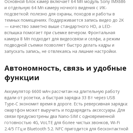
Основной блок камер включает 64 Мп модуль Sony IMX686
и отдельную 64 Мп камеру ночного видения с ИК-
подсветкой: полезно для охраны, походов и работы в
темных помещениях. Поддерживается запись видео до 2K
— качество заметно выше стандартного HD, а LED-
вспышка помогает при съемке вечером. Фронтальная
камера 8 Мп подходит для видеосвязи и селфи, а режим
подводной съемки позволяет быстро делать кадры и
запускать запись, не отвлекаясь на лишние настройки.
Автономность, связь и удобные
функции
Аккумулятор 6600 мАч рассчитан на длительную работу
вдали от розетки, а быстрая зарядка 33 Вт через USB
Type‑C экономит время в дороге. Есть реверсивная зарядка:
смартфон может выручить и подзарядить аксессуары. Для
связи предусмотрены два Nano‑SIM с одновременной
готовностью 4G, VoLTE для более чистых звонков, Wi‑Fi
2.4/5 ГГц и Bluetooth 5.2. NFC пригодится для бесконтактной