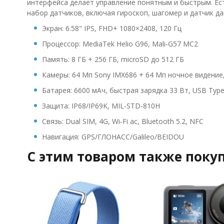
интерфейса делает управление понятным и быстрым. Ест
набор датчиков, включая гироскоп, шагомер и датчик да
Экран: 6.58" IPS, FHD+ 1080×2408, 120 Гц
Процессор: MediaTek Helio G96, Mali‑G57 MC2
Память: 8 ГБ + 256 ГБ, microSD до 512 ГБ
Камеры: 64 Мп Sony IMX686 + 64 Мп ночное видение
Батарея: 6600 мАч, быстрая зарядка 33 Вт, USB Type
Защита: IP68/IP69K, MIL‑STD‑810H
Связь: Dual SIM, 4G, Wi‑Fi ac, Bluetooth 5.2, NFC
Навигация: GPS/ГЛОНАСС/Galileo/BEIDOU
C этим товаром также поку