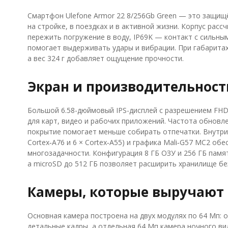
Смартфон Ulefone Armor 22 8/256Gb Green — это защищ
на стройке, в поездках и в активной жизни. Корпус расс
пережить погружение в воду, IP69K — контакт с сильны
помогает выдерживать удары и вибрации. При габаритах 
а вес 324 г добавляет ощущение прочности.
Экран и производительност
Большой 6.58-дюймовый IPS-дисплей с разрешением FHD+
для карт, видео и рабочих приложений. Частота обновл
покрытие помогает меньше собирать отпечатки. Внутри у
Cortex‑A76 и 6 × Cortex‑A55) и графика Mali‑G57 MC2 о
многозадачности. Конфигурация 8 ГБ ОЗУ и 256 ГБ памя
а microSD до 512 ГБ позволяет расширить хранилище бе
Камеры, которые выручают
Основная камера построена на двух модулях по 64 Мп: о
детальные кадры, а отдельная 64 Мп камера ночного ви