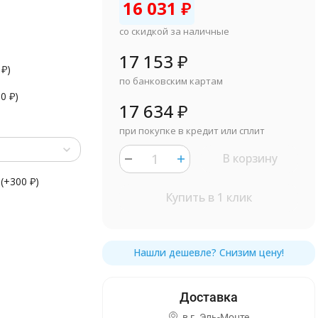
16 031
₽
со скидкой за наличные
17 153
₽
0
₽
)
по банковским картам
90
₽
)
17 634
₽
при покупке в кредит или сплит
В корзину
(+
300
₽
)
Купить в 1 клик
в г.
Эль-Монте