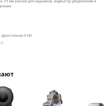
ь 3.5 мм разъём для наушников, индикатор уведомлений и
вления.
, фронтальная 8 Мп
‑C
пают