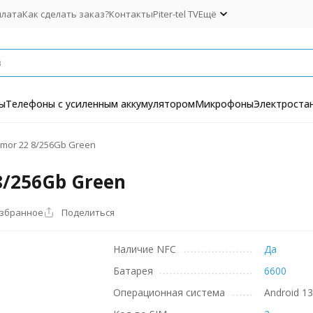
плата
Как сделать заказ?
Контакты
Piter-tel TV
Ещё
ы
Телефоны с усиленным аккумулятором
Микрофоны
Электроста
mor 22 8/256Gb Green
8/256Gb Green
избранное
Поделиться
Наличие NFC
Да
Батарея
6600
Операционная система
Android 1