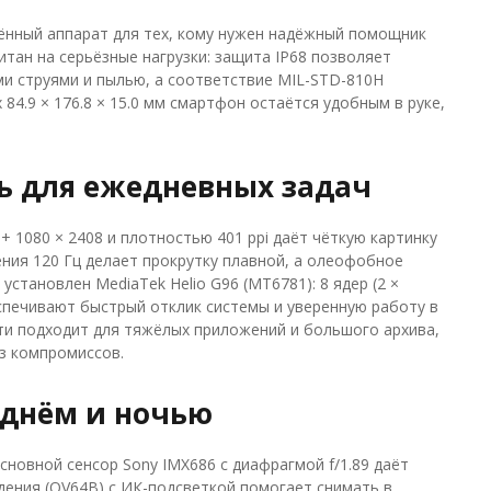
ённый аппарат для тех, кому нужен надёжный помощник
читан на серьёзные нагрузки: защита IP68 позволяет
ми струями и пылью, а соответствие MIL-STD-810H
84.9 × 176.8 × 15.0 мм смартфон остаётся удобным в руке,
ь для ежедневных задач
 1080 × 2408 и плотностью 401 ppi даёт чёткую картинку
ения 120 Гц делает прокрутку плавной, а олеофобное
становлен MediaTek Helio G96 (MT6781): 8 ядер (2 ×
беспечивают быстрый отклик системы и уверенную работу в
ти подходит для тяжёлых приложений и большого архива,
з компромиссов.
 днём и ночью
сновной сенсор Sony IMX686 с диафрагмой f/1.89 даёт
дения (OV64B) с ИК-подсветкой помогает снимать в