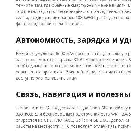
темноте там, где обычные смартфоны уже «не видят». В
портретного до профессионального и замедленной съём
селфи, поддерживает запись 1080p@30fps. Отдельно пр
фото и видео при съёмке в воде.
Автономность, зарядка и уд
Ёмкий аккумулятор 6600 мАч рассчитан на длительную р
разговора. Быстрая зарядка 33 Вт через реверсивный US
необходимости смартфон может пригодиться и как исто
реализована практично: боковой сканер отпечатка встрое
доступно распознавание лица.
Связь, навигация и полезн
Ulefone Armor 22 поддерживает две Nano‑SIM и работу в
звонков. Для беспроводных подключений есть Wi‑Fi 2.4/5 Г
опирается на GPS, ГЛОНАСС, Galileo и BEIDOU, дополн
работы на местности. NFC позволяет оплачивать покупки