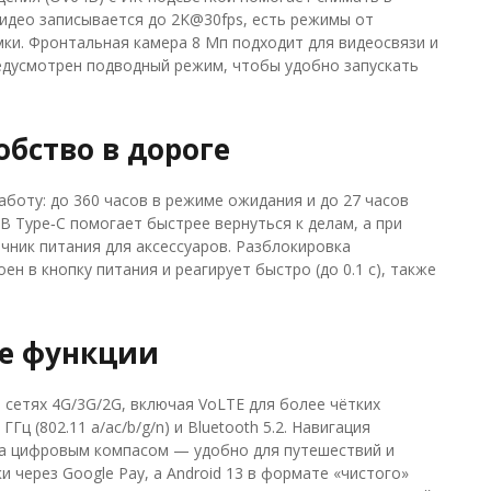
идео записывается до 2K@30fps, есть режимы от
ки. Фронтальная камера 8 Мп подходит для видеосвязи и
едусмотрен подводный режим, чтобы удобно запускать
обство в дороге
аботу: до 360 часов в режиме ожидания и до 27 часов
B Type‑C помогает быстрее вернуться к делам, а при
чник питания для аксессуаров. Разблокировка
н в кнопку питания и реагирует быстро (до 0.1 с), также
ые функции
 сетях 4G/3G/2G, включая VoLTE для более чётких
Гц (802.11 a/ac/b/g/n) и Bluetooth 5.2. Навигация
ена цифровым компасом — удобно для путешествий и
 через Google Pay, а Android 13 в формате «чистого»