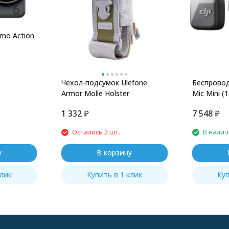
mo Action
Чехол-подсумок Ulefone
Беспровод
Armor Molle Holster
Mic Mini (1
1 332
₽
7 548
₽
Осталось 2 шт.
В нали
у
В корзину
клик
Купить в 1 клик
Куп