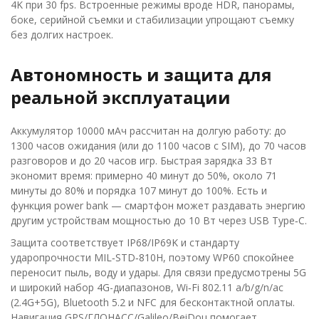
4K при 30 fps. Встроенные режимы вроде HDR, панорамы,
боке, серийной съемки и стабилизации упрощают съемку
без долгих настроек.
Автономность и защита для
реальной эксплуатации
Аккумулятор 10000 мАч рассчитан на долгую работу: до
1300 часов ожидания (или до 1100 часов с SIM), до 70 часов
разговоров и до 20 часов игр. Быстрая зарядка 33 Вт
экономит время: примерно 40 минут до 50%, около 71
минуты до 80% и порядка 107 минут до 100%. Есть и
функция power bank — смартфон может раздавать энергию
другим устройствам мощностью до 10 Вт через USB Type‑C.
Защита соответствует IP68/IP69K и стандарту
ударопрочности MIL‑STD‑810H, поэтому WP60 спокойнее
переносит пыль, воду и удары. Для связи предусмотрены 5G
и широкий набор 4G-диапазонов, Wi‑Fi 802.11 a/b/g/n/ac
(2.4G+5G), Bluetooth 5.2 и NFC для бесконтактной оплаты.
Навигация GPS/ГЛОНАСС/Galileo/BeiDou помогает