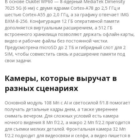
В основе Oukitel WP60 — 8-ядерный MediaTek Dimensity
7025 5G (6 нм) с двумя ядрами Cortex‑A78 до 2,5 ГГц и
шестью Cortex‑A55 до 2,0 ГГц, а за графику отвечает IMG
BXM‑8‑256. Конфигурация 12 ГБ оперативной памяти
дополняется виртуальным расширением, а 512 ГБ
встроенного хранилища позволяют держать офлайн-карты,
видео и рабочие файлы без постоянной чистки.
Предусмотрена microSD до 2 ТБ и гибридный слот для 2
SIM, чтобы совместить связь и расширение памяти под
свои задачи.
Камеры, которые выручат в
разных сценариях
Основной модуль 108 Мп с AI и светосилой f/1.8 помогает
получать детальные кадры днем, а также увереннее
снимать вечером. Для сложных условий есть камера
ночного видения 8 Мп f/2.2, а макро 2 Мп f/2.2 пригодится
для съемки мелких деталей. Фронтальная камера 32 Мп
f/2.2 подходит для видеосвязи и селфи, а видео пишется в