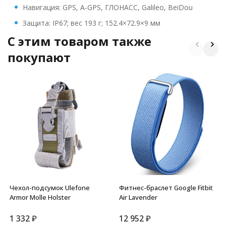
Навигация: GPS, A‑GPS, ГЛОНАСС, Galileo, BeiDou
Защита: IP67; вес 193 г; 152.4×72.9×9 мм
C этим товаром также
покупают
Чехол-подсумок Ulefone
Фитнес-браслет Google Fitbit
Armor Molle Holster
Air Lavender
1 332
₽
12 952
₽