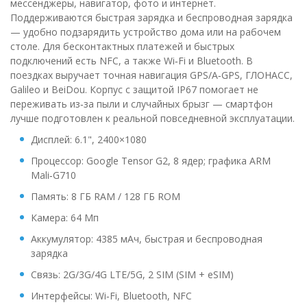
мессенджеры, навигатор, фото и интернет.
Поддерживаются быстрая зарядка и беспроводная зарядка
— удобно подзарядить устройство дома или на рабочем
столе. Для бесконтактных платежей и быстрых
подключений есть NFC, а также Wi‑Fi и Bluetooth. В
поездках выручает точная навигация GPS/A‑GPS, ГЛОНАСС,
Galileo и BeiDou. Корпус с защитой IP67 помогает не
переживать из‑за пыли и случайных брызг — смартфон
лучше подготовлен к реальной повседневной эксплуатации.
Дисплей: 6.1", 2400×1080
Процессор: Google Tensor G2, 8 ядер; графика ARM
Mali‑G710
Память: 8 ГБ RAM / 128 ГБ ROM
Камера: 64 Мп
Аккумулятор: 4385 мАч, быстрая и беспроводная
зарядка
Связь: 2G/3G/4G LTE/5G, 2 SIM (SIM + eSIM)
Интерфейсы: Wi‑Fi, Bluetooth, NFC